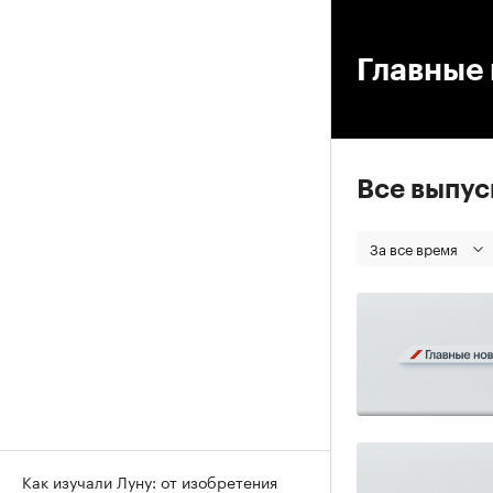
00
Главные 
Все выпу
За все время
Как изучали Луну: от изобретения