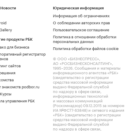
 Новости
Юридическая информация
Информация об ограничениях
roid
О соблюдении авторских прав
allery
Пользовательское соглашение
Политика в отношении обработки
гие продукты РБК
персональных данных
ако для бизнеса
Политика обработки файлов cookie
поративный регистратор
енов
© ООО «БИЗНЕСПРЕСС»,
АО «РОСБИЗНЕСКОНСАЛТИНГ»,
тинг сайтов
1995–2026
. Сообщения и материалы
.решения
информационного агентства «РБК»
(свидетельство о регистрации
комства
средства массовой информации
 знакомств podbor.ru
выдано Федеральной службой
по надзору в сфере связи,
 Курсы
информационных технологий
ла управления РБК
и массовых коммуникаций
(Роскомнадзор) 09.12.2015 за номером
ИА №ФС77-63848) и сетевого издания
«РБК» (свидетельство о регистрации
средства массовой информации
выдано Федеральной службой
по надзору в сфере связи,