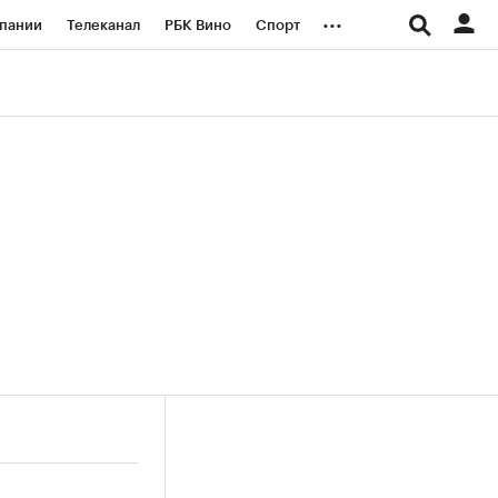
...
пании
Телеканал
РБК Вино
Спорт
ые проекты
Город
Стиль
Крипто
Спецпроекты СПб
логии и медиа
Финансы