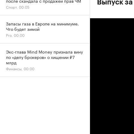
после скандала с продажей прав ЧМ
Выпуск за
Спорт, 00:05
Запасы газа в Европе на минимуме.
Что будет зимой
Pro, 00:00
Экс-глава Mind Money признала вину
по «делу брокеров» о хищении ₽7
млрд
Финансы, 00:00