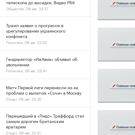
телескопа до высадки. Видео РБК
Общество, 06 авг, 23:57
Трамп заявил о прогрессе в
урегулировании украинского
конфликта
Политика, 06 авг, 23:52
Гендиректор «ИжАвиа» объявил об
увольнении
Политика, 06 авг, 23:41
Матч Первой лиги перенесли из-за
проблем с вылетом «Сочи» в Москву
Спорт, 06 авг, 23:35
Перешедший в «Лидс» Траффорд стал
самым дорогим британским
вратарем
Спорт, 06 авг, 23:21