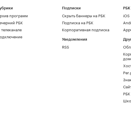
убрики
Подписки
РБК
рхив программ
Скрыть баннеры на РБК
iOS
ечерний РБК
Подписка на РБК
And
 телеканале
Корпоративная подписка
AppG
одключение
Уведомления
Дру
RSS
Обл
Кор
дом
Хос
Рег
Зна
Сайт
РБК
Шко