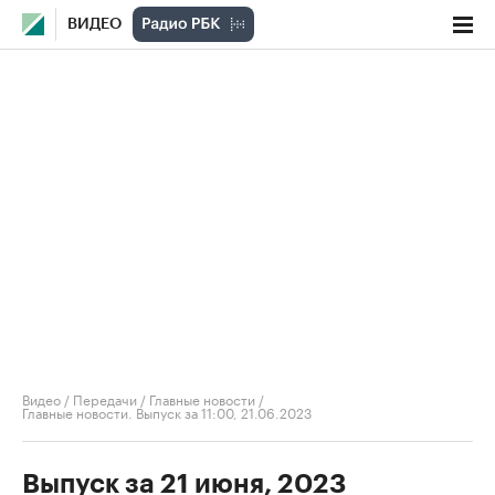
ВИДЕО
Видео
/
Передачи
/
Главные новости
/
Главные новости. Выпуск за 11:00, 21.06.2023
Выпуск за 21 июня, 2023