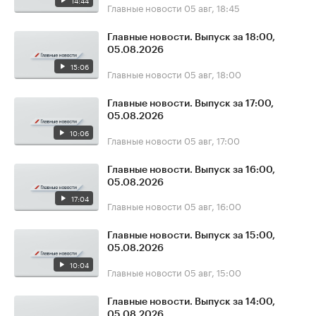
14:44
Главные новости
05 авг, 18:45
Главные новости. Выпуск за 18:00,
05.08.2026
15:06
Главные новости
05 авг, 18:00
Главные новости. Выпуск за 17:00,
05.08.2026
10:06
Главные новости
05 авг, 17:00
Главные новости. Выпуск за 16:00,
05.08.2026
17:04
Главные новости
05 авг, 16:00
Главные новости. Выпуск за 15:00,
05.08.2026
10:04
Главные новости
05 авг, 15:00
Главные новости. Выпуск за 14:00,
05.08.2026