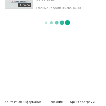
10:00
Главные новости
05 авг, 14:00
Контактная информация
Редакция
Архив программ