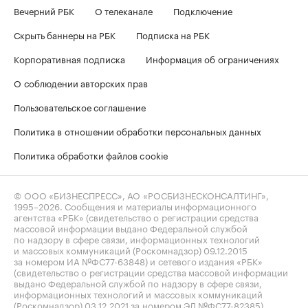
Вечерний РБК
О телеканале
Подключение
Скрыть баннеры на РБК
Подписка на РБК
Корпоративная подписка
Информация об ограничениях
О соблюдении авторских прав
Пользовательское соглашение
Политика в отношении обработки персональных данных
Политика обработки файлов cookie
© ООО «БИЗНЕСПРЕСС», АО «РОСБИЗНЕСКОНСАЛТИНГ»,
1995–2026
. Сообщения и материалы информационного
агентства «РБК» (свидетельство о регистрации средства
массовой информации выдано Федеральной службой
по надзору в сфере связи, информационных технологий
и массовых коммуникаций (Роскомнадзор) 09.12.2015
за номером ИА №ФС77-63848) и сетевого издания «РБК»
(свидетельство о регистрации средства массовой информации
выдано Федеральной службой по надзору в сфере связи,
информационных технологий и массовых коммуникаций
(Роскомнадзор) 03.12.2021 за номером ЭЛ №ФС77-82385)