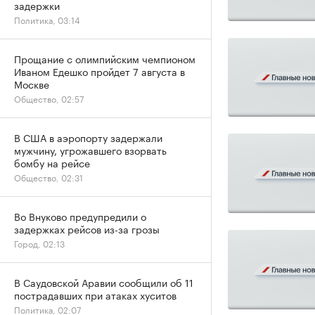
задержки
Политика, 03:14
Прощание с олимпийским чемпионом
Иваном Едешко пройдет 7 августа в
Москве
Общество, 02:57
В США в аэропорту задержали
мужчину, угрожавшего взорвать
бомбу на рейсе
Общество, 02:31
Во Внуково предупредили о
задержках рейсов из-за грозы
Город, 02:13
В Саудовской Аравии сообщили об 11
пострадавших при атаках хуситов
Политика, 02:07