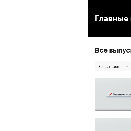
00
Главные 
Все выпу
За все время