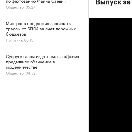
по фехтованию Фаина Саевич
Выпуск за
Общество, 05:27
Минтранс предложил защищать
трассы от БПЛА за счет дорожных
бюджетов
Политика, 05:15
Супруге главы издательства «Джем»
предъявили обвинение в
мошенничестве
Общество, 04:32