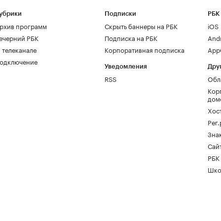
убрики
Подписки
РБК
рхив программ
Скрыть баннеры на РБК
iOS
ечерний РБК
Подписка на РБК
And
 телеканале
Корпоративная подписка
AppG
одключение
Уведомления
Дру
RSS
Обл
Кор
дом
Хос
Рег
Зна
Сайт
РБК
Шко