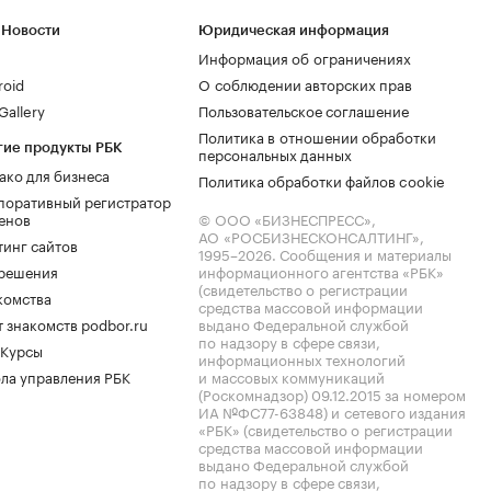
 Новости
Юридическая информация
Информация об ограничениях
roid
О соблюдении авторских прав
allery
Пользовательское соглашение
Политика в отношении обработки
гие продукты РБК
персональных данных
ако для бизнеса
Политика обработки файлов cookie
поративный регистратор
енов
© ООО «БИЗНЕСПРЕСС»,
АО «РОСБИЗНЕСКОНСАЛТИНГ»,
тинг сайтов
1995–2026
. Сообщения и материалы
.решения
информационного агентства «РБК»
(свидетельство о регистрации
комства
средства массовой информации
 знакомств podbor.ru
выдано Федеральной службой
по надзору в сфере связи,
 Курсы
информационных технологий
ла управления РБК
и массовых коммуникаций
(Роскомнадзор) 09.12.2015 за номером
ИА №ФС77-63848) и сетевого издания
«РБК» (свидетельство о регистрации
средства массовой информации
выдано Федеральной службой
по надзору в сфере связи,