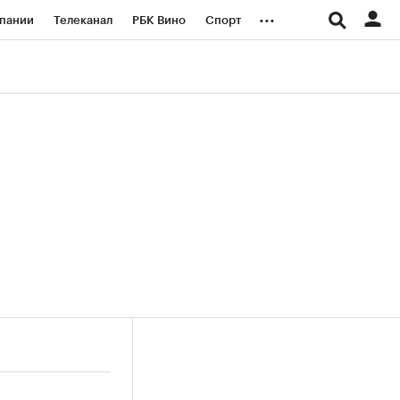
...
пании
Телеканал
РБК Вино
Спорт
ые проекты
Город
Стиль
Крипто
Спецпроекты СПб
логии и медиа
Финансы