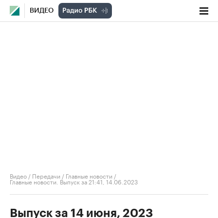
ВИДЕО
Видео
/
Передачи
/
Главные новости
/
Главные новости. Выпуск за 21:41, 14.06.2023
Выпуск за 14 июня, 2023