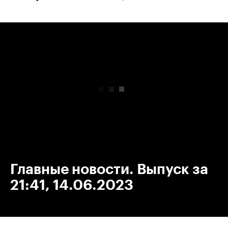
00:00
/
00:00
Главные новости. Выпуск за
21:41, 14.06.2023