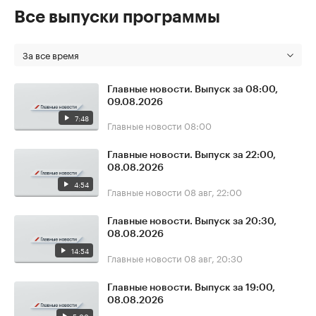
Все выпуски программы
За все время
Главные новости. Выпуск за 08:00,
09.08.2026
7:48
Главные новости
08:00
Главные новости. Выпуск за 22:00,
08.08.2026
4:54
Главные новости
08 авг, 22:00
Главные новости. Выпуск за 20:30,
08.08.2026
14:54
Главные новости
08 авг, 20:30
Главные новости. Выпуск за 19:00,
08.08.2026