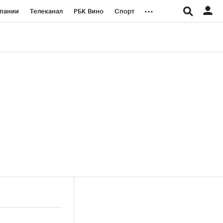
...
пании
Телеканал
РБК Вино
Спорт
ые проекты
Город
Стиль
Крипто
Спецпроекты СПб
логии и медиа
Финансы