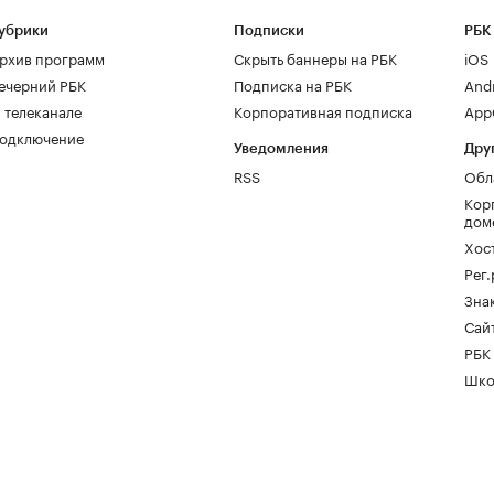
убрики
Подписки
РБК
рхив программ
Скрыть баннеры на РБК
iOS
ечерний РБК
Подписка на РБК
And
 телеканале
Корпоративная подписка
AppG
одключение
Уведомления
Дру
RSS
Обл
Кор
дом
Хос
Рег
Зна
Сайт
РБК
Шко