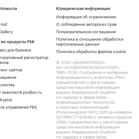
 Новости
Юридическая информация
Информация об ограничениях
roid
О соблюдении авторских прав
allery
Пользовательское соглашение
Политика в отношении обработки
гие продукты РБК
персональных данных
ако для бизнеса
Политика обработки файлов cookie
поративный регистратор
енов
© ООО «БИЗНЕСПРЕСС»,
АО «РОСБИЗНЕСКОНСАЛТИНГ»,
тинг сайтов
1995–2026
. Сообщения и материалы
.решения
информационного агентства «РБК»
(свидетельство о регистрации
комства
средства массовой информации
 знакомств podbor.ru
выдано Федеральной службой
по надзору в сфере связи,
 Курсы
информационных технологий
ла управления РБК
и массовых коммуникаций
(Роскомнадзор) 09.12.2015 за номером
ИА №ФС77-63848) и сетевого издания
«РБК» (свидетельство о регистрации
средства массовой информации
выдано Федеральной службой
по надзору в сфере связи,