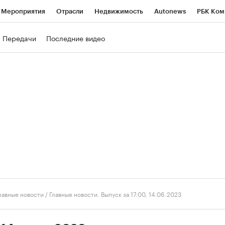
Мероприятия
Отрасли
Недвижимость
Autonews
РБК Ком
ние
РБК Курсы
РБК Life
Тренды
Визионеры
Национальн
Передачи
Последние видео
б
Исследования
Кредитные рейтинги
Франшизы
Газета
роверка контрагентов
Политика
Экономика
Бизнес
Техно
лавные новости
/
Главные новости. Выпуск за 17:00, 14.06.2023