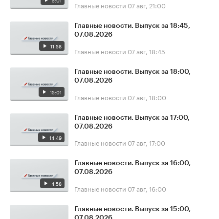
5:01
Главные новости
07 авг, 21:00
Главные новости. Выпуск за 18:45,
07.08.2026
11:58
Главные новости
07 авг, 18:45
Главные новости. Выпуск за 18:00,
07.08.2026
15:01
Главные новости
07 авг, 18:00
Главные новости. Выпуск за 17:00,
07.08.2026
14:49
Главные новости
07 авг, 17:00
Главные новости. Выпуск за 16:00,
07.08.2026
4:58
Главные новости
07 авг, 16:00
Главные новости. Выпуск за 15:00,
07.08.2026