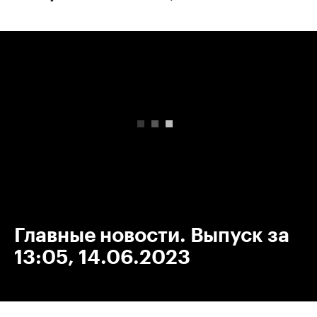
00:00
/
00:00
Главные новости. Выпуск за
13:05, 14.06.2023