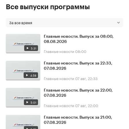
Все выпуски программы
За все время
Главные новости. Выпуск за 08:00,
08.08.2026
5:31
Главные новости
08:00
Главные новости. Выпуск за 22:33,
07.08.2026
4:58
Главные новости
07 авг, 22:33
Главные новости. Выпуск за 22:00,
07.08.2026
5:01
Главные новости
07 авг, 22:00
Главные новости. Выпуск за 21:00,
07.08.2026