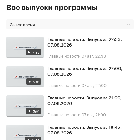
Все выпуски программы
За все время
Главные новости. Выпуск за 22:33,
07.08.2026
4:58
Главные новости
07 авг, 22:33
Главные новости. Выпуск за 22:00,
07.08.2026
5:01
Главные новости
07 авг, 22:00
Главные новости. Выпуск за 21:00,
07.08.2026
5:01
Главные новости
07 авг, 21:00
Главные новости. Выпуск за 18:45,
07.08.2026