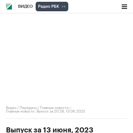
ВИДЕО
Видео
/
Передачи
/
Главные новости
/
Главные новости. Выпуск за 20:28, 13.06.2023
Выпуск за 13 июня, 2023