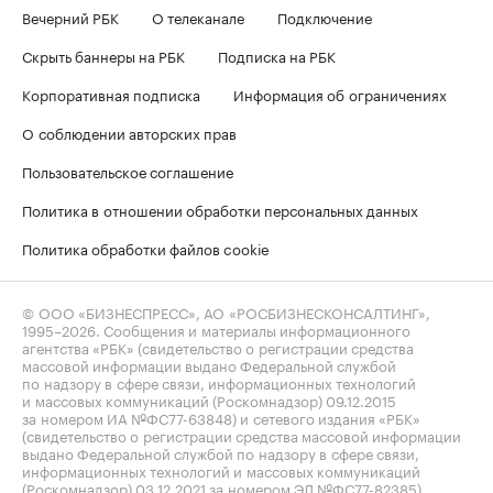
Вечерний РБК
О телеканале
Подключение
Скрыть баннеры на РБК
Подписка на РБК
Корпоративная подписка
Информация об ограничениях
О соблюдении авторских прав
Пользовательское соглашение
Политика в отношении обработки персональных данных
Политика обработки файлов cookie
© ООО «БИЗНЕСПРЕСС», АО «РОСБИЗНЕСКОНСАЛТИНГ»,
1995–2026
. Сообщения и материалы информационного
агентства «РБК» (свидетельство о регистрации средства
массовой информации выдано Федеральной службой
по надзору в сфере связи, информационных технологий
и массовых коммуникаций (Роскомнадзор) 09.12.2015
за номером ИА №ФС77-63848) и сетевого издания «РБК»
(свидетельство о регистрации средства массовой информации
выдано Федеральной службой по надзору в сфере связи,
информационных технологий и массовых коммуникаций
(Роскомнадзор) 03.12.2021 за номером ЭЛ №ФС77-82385)