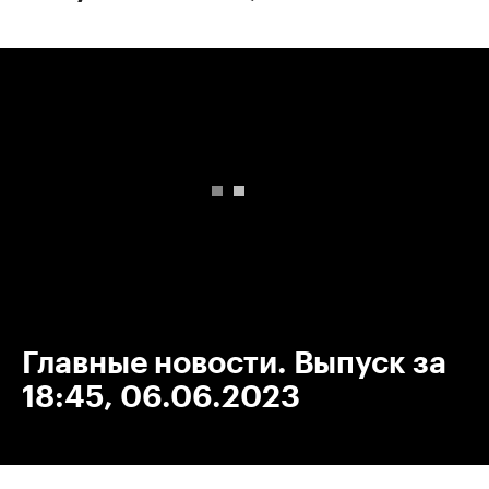
00:00
/
00:00
Главные новости. Выпуск за
18:45, 06.06.2023