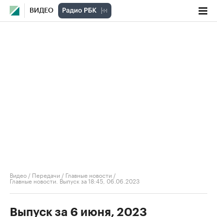
ВИДЕО
Видео
/
Передачи
/
Главные новости
/
Главные новости. Выпуск за 18:45, 06.06.2023
Выпуск за 6 июня, 2023