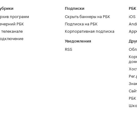
убрики
Подписки
РБК
рхив программ
Скрыть баннеры на РБК
iOS
ечерний РБК
Подписка на РБК
And
 телеканале
Корпоративная подписка
AppG
одключение
Уведомления
Дру
RSS
Обл
Кор
дом
Хос
Рег
Зна
Сайт
РБК
Шко