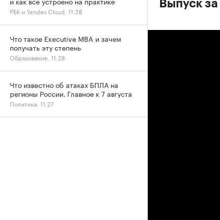
и как все устроено на практике
Выпуск за
РБК и Yandex Cloud, 11:28
Что такое Executive MBA и зачем
получать эту степень
Образование, 11:28
Что известно об атаках БПЛА на
регионы России. Главное к 7 августа
Политика, 11:27