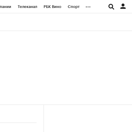
...
пании
Телеканал
РБК Вино
Спорт
ые проекты
Город
Стиль
Крипто
Спецпроекты СПб
логии и медиа
Финансы