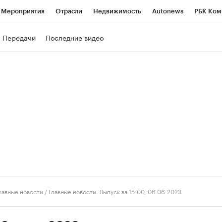
Мероприятия
Отрасли
Недвижимость
Autonews
РБК Ком
ние
РБК Курсы
РБК Life
Тренды
Визионеры
Национальн
Передачи
Последние видео
б
Исследования
Кредитные рейтинги
Франшизы
Газета
роверка контрагентов
Политика
Экономика
Бизнес
Техно
лавные новости
/
Главные новости. Выпуск за 15:00, 06.06.2023