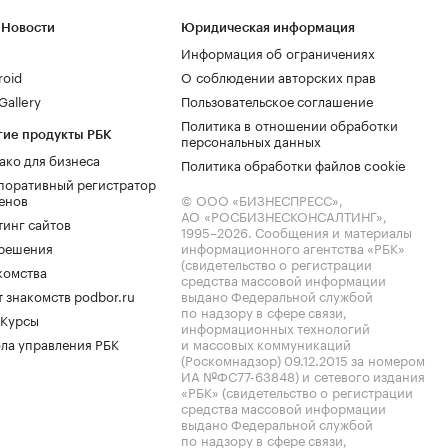
 Новости
Юридическая информация
Информация об ограничениях
roid
О соблюдении авторских прав
allery
Пользовательское соглашение
Политика в отношении обработки
гие продукты РБК
персональных данных
ако для бизнеса
Политика обработки файлов cookie
поративный регистратор
енов
© ООО «БИЗНЕСПРЕСС»,
АО «РОСБИЗНЕСКОНСАЛТИНГ»,
тинг сайтов
1995–2026
. Сообщения и материалы
.решения
информационного агентства «РБК»
(свидетельство о регистрации
комства
средства массовой информации
 знакомств podbor.ru
выдано Федеральной службой
по надзору в сфере связи,
 Курсы
информационных технологий
ла управления РБК
и массовых коммуникаций
(Роскомнадзор) 09.12.2015 за номером
ИА №ФС77-63848) и сетевого издания
«РБК» (свидетельство о регистрации
средства массовой информации
выдано Федеральной службой
по надзору в сфере связи,