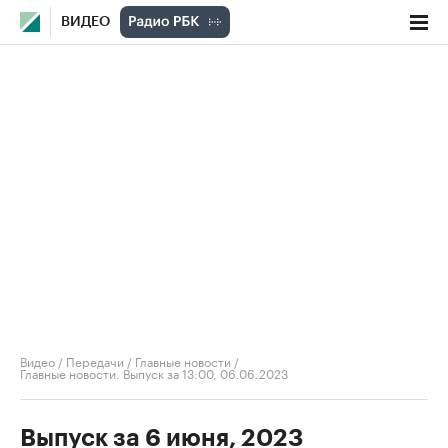
ВИДЕО
Видео
/
Передачи
/
Главные новости
/
Главные новости. Выпуск за 13:00, 06.06.2023
Выпуск за 6 июня, 2023