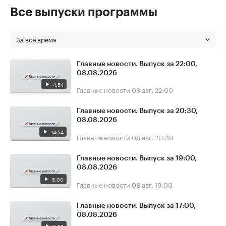
Все выпуски программы
За все время
Главные новости. Выпуск за 22:00,
08.08.2026
4:54
Главные новости
08 авг, 22:00
Главные новости. Выпуск за 20:30,
08.08.2026
14:54
Главные новости
08 авг, 20:30
Главные новости. Выпуск за 19:00,
08.08.2026
5:00
Главные новости
08 авг, 19:00
Главные новости. Выпуск за 17:00,
08.08.2026