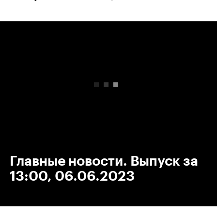
00:00
/
00:00
Главные новости. Выпуск за
13:00, 06.06.2023