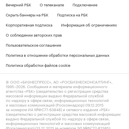
Вечерний РБК
О телеканале
Подключение
Скрыть баннеры на РБК
Подписка на РБК
Корпоративная подписка
Информация об ограничениях
О соблюдении авторских прав
Пользовательское соглашение
Политика в отношении обработки персональных данных
Политика обработки файлов cookie
© ООО «БИЗНЕСПРЕСС», АО «РОСБИЗНЕСКОНСАЛТИНГ»,
1995–2026
. Сообщения и материалы информационного
агентства «РБК» (свидетельство о регистрации средства
массовой информации выдано Федеральной службой
по надзору в сфере связи, информационных технологий
и массовых коммуникаций (Роскомнадзор) 09.12.2015
за номером ИА №ФС77-63848) и сетевого издания «РБК»
(свидетельство о регистрации средства массовой информации
выдано Федеральной службой по надзору в сфере связи,
информационных технологий и массовых коммуникаций
(Роскомнадзор) 03.12.2021 за номером ЭЛ №ФС77-82385)