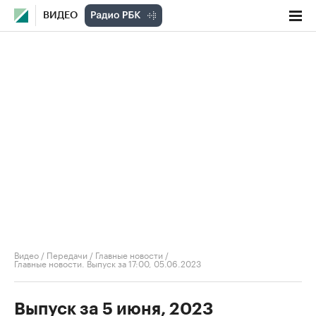
ВИДЕО
Видео
/
Передачи
/
Главные новости
/
Главные новости. Выпуск за 17:00, 05.06.2023
Выпуск за 5 июня, 2023