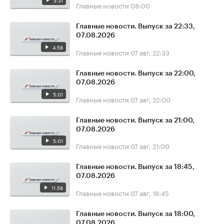
5:31
Главные новости
08:00
Главные новости. Выпуск за 22:33,
07.08.2026
4:58
Главные новости
07 авг, 22:33
Главные новости. Выпуск за 22:00,
07.08.2026
5:01
Главные новости
07 авг, 22:00
Главные новости. Выпуск за 21:00,
07.08.2026
5:01
Главные новости
07 авг, 21:00
Главные новости. Выпуск за 18:45,
07.08.2026
11:58
Главные новости
07 авг, 18:45
Главные новости. Выпуск за 18:00,
07.08.2026