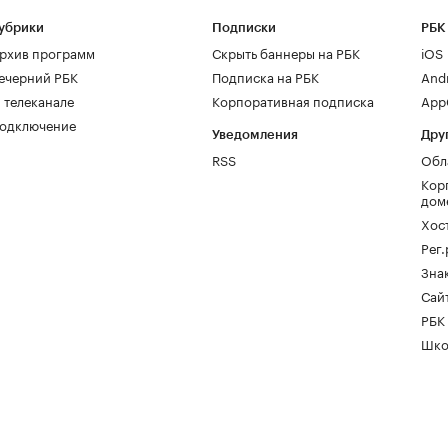
убрики
Подписки
РБК
рхив программ
Скрыть баннеры на РБК
iOS
ечерний РБК
Подписка на РБК
And
 телеканале
Корпоративная подписка
AppG
одключение
Уведомления
Дру
RSS
Обл
Кор
дом
Хос
Рег
Зна
Сайт
РБК
Шко