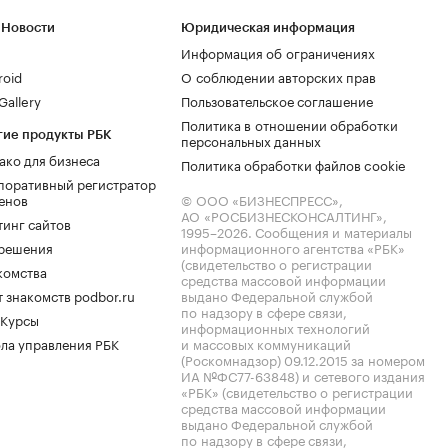
 Новости
Юридическая информация
Информация об ограничениях
roid
О соблюдении авторских прав
allery
Пользовательское соглашение
Политика в отношении обработки
гие продукты РБК
персональных данных
ако для бизнеса
Политика обработки файлов cookie
поративный регистратор
енов
© ООО «БИЗНЕСПРЕСС»,
АО «РОСБИЗНЕСКОНСАЛТИНГ»,
тинг сайтов
1995–2026
. Сообщения и материалы
.решения
информационного агентства «РБК»
(свидетельство о регистрации
комства
средства массовой информации
 знакомств podbor.ru
выдано Федеральной службой
по надзору в сфере связи,
 Курсы
информационных технологий
ла управления РБК
и массовых коммуникаций
(Роскомнадзор) 09.12.2015 за номером
ИА №ФС77-63848) и сетевого издания
«РБК» (свидетельство о регистрации
средства массовой информации
выдано Федеральной службой
по надзору в сфере связи,