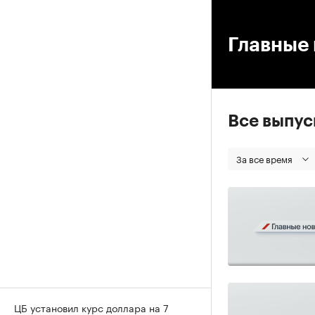
00
Главные 
Все выпу
За все время
ЦБ установил курс доллара на 7