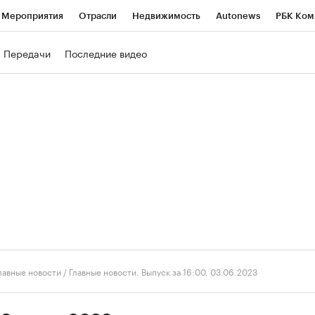
Мероприятия
Отрасли
Недвижимость
Autonews
РБК Ком
ние
РБК Курсы
РБК Life
Тренды
Визионеры
Национальн
Передачи
Последние видео
б
Исследования
Кредитные рейтинги
Франшизы
Газета
роверка контрагентов
Политика
Экономика
Бизнес
Техно
лавные новости
/
Главные новости. Выпуск за 16:00, 03.06.2023