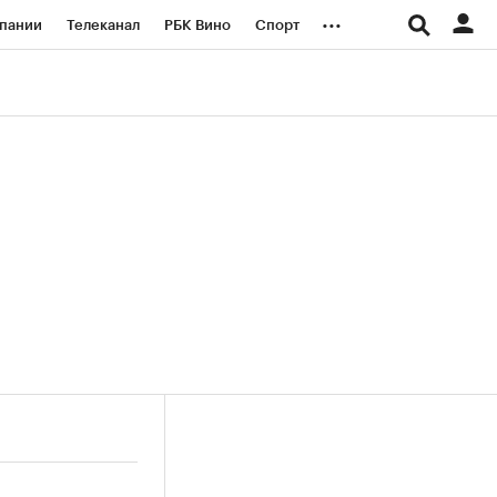
...
пании
Телеканал
РБК Вино
Спорт
ые проекты
Город
Стиль
Крипто
Спецпроекты СПб
логии и медиа
Финансы