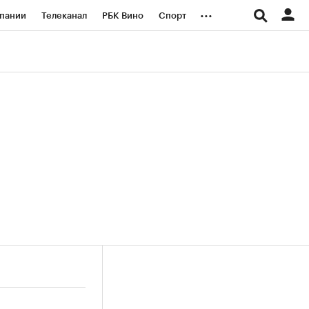
...
пании
Телеканал
РБК Вино
Спорт
ые проекты
Город
Стиль
Крипто
Спецпроекты СПб
логии и медиа
Финансы