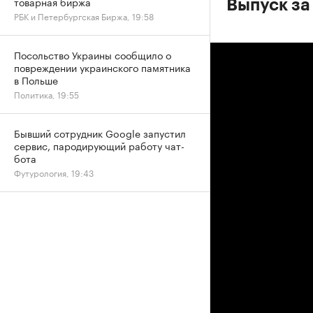
товарная биржа
Выпуск за
РБК и Петербургская Биржа, 19:58
Посольство Украины сообщило о
повреждении украинского памятника
в Польше
Политика, 19:55
Бывший сотрудник Google запустил
сервис, пародирующий работу чат-
бота
Футурология, 19:43