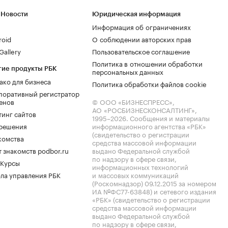
 Новости
Юридическая информация
Информация об ограничениях
roid
О соблюдении авторских прав
allery
Пользовательское соглашение
Политика в отношении обработки
гие продукты РБК
персональных данных
ако для бизнеса
Политика обработки файлов cookie
поративный регистратор
енов
© ООО «БИЗНЕСПРЕСС»,
АО «РОСБИЗНЕСКОНСАЛТИНГ»,
тинг сайтов
1995–2026
. Сообщения и материалы
.решения
информационного агентства «РБК»
(свидетельство о регистрации
комства
средства массовой информации
 знакомств podbor.ru
выдано Федеральной службой
по надзору в сфере связи,
 Курсы
информационных технологий
ла управления РБК
и массовых коммуникаций
(Роскомнадзор) 09.12.2015 за номером
ИА №ФС77-63848) и сетевого издания
«РБК» (свидетельство о регистрации
средства массовой информации
выдано Федеральной службой
по надзору в сфере связи,