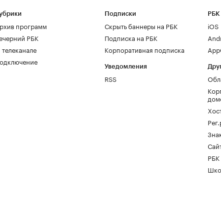
убрики
Подписки
РБК
рхив программ
Скрыть баннеры на РБК
iOS
ечерний РБК
Подписка на РБК
And
 телеканале
Корпоративная подписка
AppG
одключение
Уведомления
Дру
RSS
Обл
Кор
дом
Хос
Рег
Зна
Сайт
РБК
Шко