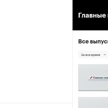
00
Главные 
Все выпу
За все время