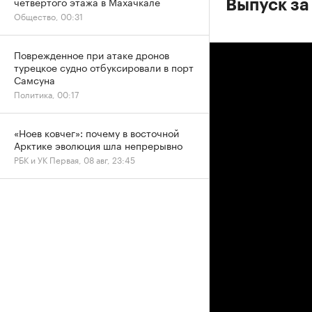
четвертого этажа в Махачкале
Выпуск за
Общество, 00:31
Поврежденное при атаке дронов
турецкое судно отбуксировали в порт
Самсуна
Политика, 00:17
«Ноев ковчег»: почему в восточной
Арктике эволюция шла непрерывно
РБК и УК Первая, 08 авг, 23:45