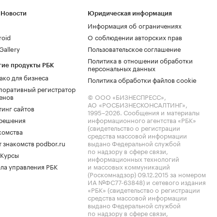
 Новости
Юридическая информация
Информация об ограничениях
roid
О соблюдении авторских прав
allery
Пользовательское соглашение
Политика в отношении обработки
гие продукты РБК
персональных данных
ако для бизнеса
Политика обработки файлов cookie
поративный регистратор
енов
© ООО «БИЗНЕСПРЕСС»,
АО «РОСБИЗНЕСКОНСАЛТИНГ»,
тинг сайтов
1995–2026
. Сообщения и материалы
.решения
информационного агентства «РБК»
(свидетельство о регистрации
комства
средства массовой информации
 знакомств podbor.ru
выдано Федеральной службой
по надзору в сфере связи,
 Курсы
информационных технологий
ла управления РБК
и массовых коммуникаций
(Роскомнадзор) 09.12.2015 за номером
ИА №ФС77-63848) и сетевого издания
«РБК» (свидетельство о регистрации
средства массовой информации
выдано Федеральной службой
по надзору в сфере связи,