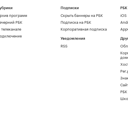
убрики
Подписки
РБК
рхив программ
Скрыть баннеры на РБК
iOS
ечерний РБК
Подписка на РБК
And
 телеканале
Корпоративная подписка
AppG
одключение
Уведомления
Дру
RSS
Обл
Кор
дом
Хос
Рег
Зна
Сайт
РБК
Шко