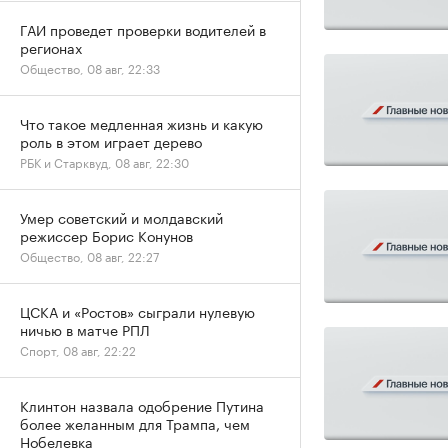
ГАИ проведет проверки водителей в
регионах
Общество, 08 авг, 22:33
Что такое медленная жизнь и какую
роль в этом играет дерево
РБК и Старквуд, 08 авг, 22:30
Умер советский и молдавский
режиссер Борис Конунов
Общество, 08 авг, 22:27
ЦСКА и «Ростов» сыграли нулевую
ничью в матче РПЛ
Спорт, 08 авг, 22:22
Клинтон назвала одобрение Путина
более желанным для Трампа, чем
Нобелевка