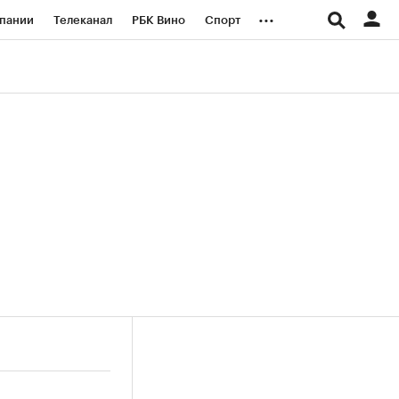
...
пании
Телеканал
РБК Вино
Спорт
ые проекты
Город
Стиль
Крипто
Спецпроекты СПб
логии и медиа
Финансы