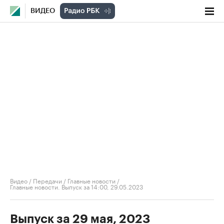
ВИДЕО
Видео
/
Передачи
/
Главные новости
/
Главные новости. Выпуск за 14:00, 29.05.2023
Выпуск за 29 мая, 2023