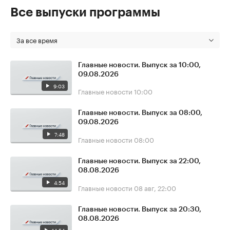
Все выпуски программы
За все время
Главные новости. Выпуск за 10:00,
09.08.2026
9:03
Главные новости
10:00
Главные новости. Выпуск за 08:00,
09.08.2026
7:48
Главные новости
08:00
Главные новости. Выпуск за 22:00,
08.08.2026
4:54
Главные новости
08 авг, 22:00
Главные новости. Выпуск за 20:30,
08.08.2026