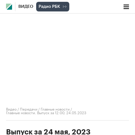
ВИДЕО
Видео
/
Передачи
/
Главные новости
/
Главные новости. Выпуск за 12:00, 24.05.2023
Выпуск за 24 мая, 2023