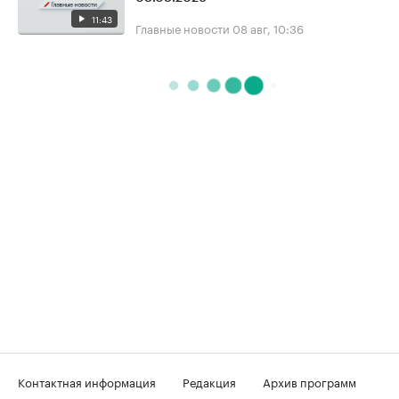
11:43
Главные новости
08 авг, 10:36
Контактная информация
Редакция
Архив программ