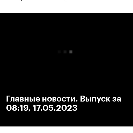
00:00
/
00:00
Главные новости. Выпуск за
08:19, 17.05.2023