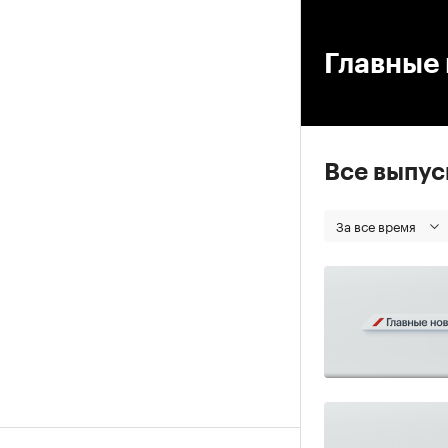
00
Главные 
Все выпу
За все время