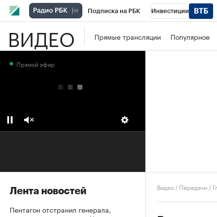
Подписка на РБК
Инвестиции
ВИДЕО
Школа управления РБК
РБК Образова
Прямые трансляции
Популярное
РБК Бизнес-среда
Дискуссионный клу
Прямой эфир
Конференции СПб
Спецпроекты
П
Рынок наличной валюты
Видео
/
Передачи
/
Г
Лента новостей
Пентагон отстранил генерала,