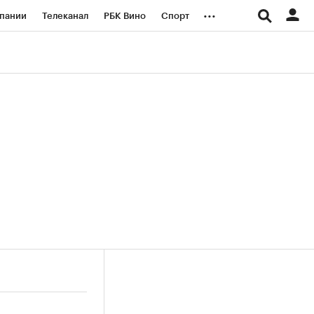
...
пании
Телеканал
РБК Вино
Спорт
ые проекты
Город
Стиль
Крипто
Спецпроекты СПб
логии и медиа
Финансы