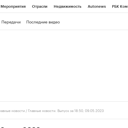
Мероприятия
Отрасли
Недвижимость
Autonews
РБК Ком
ние
РБК Курсы
РБК Life
Тренды
Визионеры
Национальн
Передачи
Последние видео
б
Исследования
Кредитные рейтинги
Франшизы
Газета
роверка контрагентов
Политика
Экономика
Бизнес
Техно
лавные новости
/
Главные новости. Выпуск за 18:50, 09.05.2023