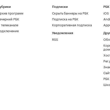
убрики
Подписки
РБК
рхив программ
Скрыть баннеры на РБК
iOS
ечерний РБК
Подписка на РБК
And
 телеканале
Корпоративная подписка
AppG
одключение
Уведомления
Дру
RSS
Обл
Кор
дом
Хос
Рег
Зна
Сайт
РБК
Шко