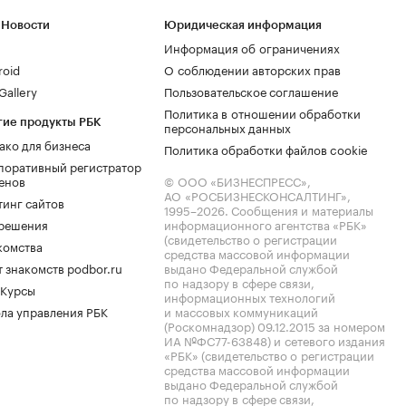
 Новости
Юридическая информация
Информация об ограничениях
roid
О соблюдении авторских прав
allery
Пользовательское соглашение
Политика в отношении обработки
гие продукты РБК
персональных данных
ако для бизнеса
Политика обработки файлов cookie
поративный регистратор
енов
© ООО «БИЗНЕСПРЕСС»,
АО «РОСБИЗНЕСКОНСАЛТИНГ»,
тинг сайтов
1995–2026
. Сообщения и материалы
.решения
информационного агентства «РБК»
(свидетельство о регистрации
комства
средства массовой информации
 знакомств podbor.ru
выдано Федеральной службой
по надзору в сфере связи,
 Курсы
информационных технологий
ла управления РБК
и массовых коммуникаций
(Роскомнадзор) 09.12.2015 за номером
ИА №ФС77-63848) и сетевого издания
«РБК» (свидетельство о регистрации
средства массовой информации
выдано Федеральной службой
по надзору в сфере связи,