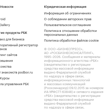
 Новости
Юридическая информация
Информация об ограничениях
roid
О соблюдении авторских прав
allery
Пользовательское соглашение
Политика в отношении обработки
гие продукты РБК
персональных данных
ако для бизнеса
Политика обработки файлов cookie
поративный регистратор
енов
© ООО «БИЗНЕСПРЕСС»,
АО «РОСБИЗНЕСКОНСАЛТИНГ»,
тинг сайтов
1995–2026
. Сообщения и материалы
.решения
информационного агентства «РБК»
(свидетельство о регистрации
комства
средства массовой информации
 знакомств podbor.ru
выдано Федеральной службой
по надзору в сфере связи,
 Курсы
информационных технологий
ла управления РБК
и массовых коммуникаций
(Роскомнадзор) 09.12.2015 за номером
ИА №ФС77-63848) и сетевого издания
«РБК» (свидетельство о регистрации
средства массовой информации
выдано Федеральной службой
по надзору в сфере связи,