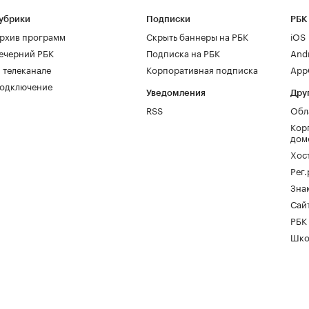
убрики
Подписки
РБК
рхив программ
Скрыть баннеры на РБК
iOS
ечерний РБК
Подписка на РБК
And
 телеканале
Корпоративная подписка
AppG
одключение
Уведомления
Дру
RSS
Обл
Кор
дом
Хос
Рег
Зна
Сайт
РБК
Шко