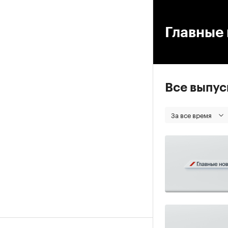
00
Главные 
Все выпу
За все время