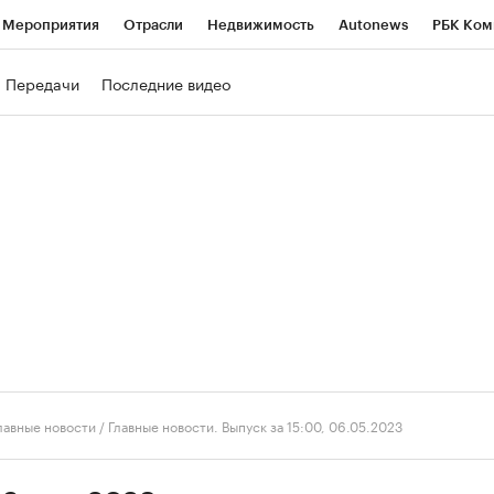
Мероприятия
Отрасли
Недвижимость
Autonews
РБК Ком
ние
РБК Курсы
РБК Life
Тренды
Визионеры
Национальн
Передачи
Последние видео
б
Исследования
Кредитные рейтинги
Франшизы
Газета
роверка контрагентов
Политика
Экономика
Бизнес
Техно
лавные новости
/
Главные новости. Выпуск за 15:00, 06.05.2023