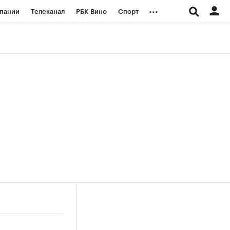
...
пании
Телеканал
РБК Вино
Спорт
ые проекты
Город
Стиль
Крипто
Спецпроекты СПб
логии и медиа
Финансы