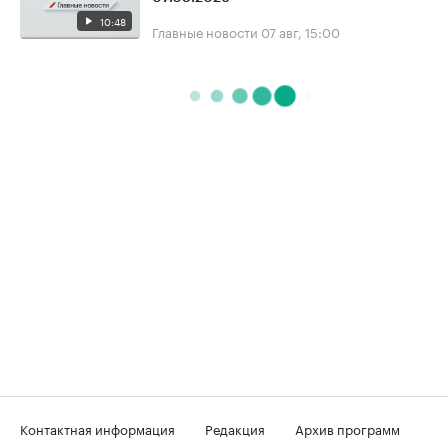
10:48
Главные новости
07 авг, 15:00
Контактная информация
Редакция
Архив программ