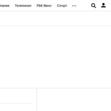
...
пании
Телеканал
РБК Вино
Спорт
ые проекты
Город
Стиль
Крипто
Спецпроекты СПб
логии и медиа
Финансы