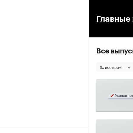
00
Главные 
Все выпу
За все время