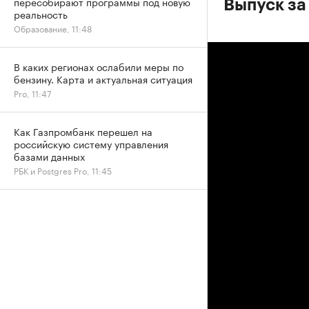
пересобирают программы под новую
Выпуск за
реальность
Образование, 11:48
В каких регионах ослабили меры по
бензину. Карта и актуальная ситуация
Pro, 11:47
Как Газпромбанк перешел на
российскую систему управления
базами данных
РБК и Postgres Pro, 11:45