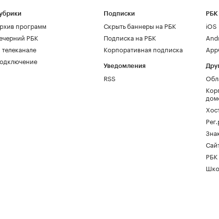
убрики
Подписки
РБК
рхив программ
Скрыть баннеры на РБК
iOS
ечерний РБК
Подписка на РБК
And
 телеканале
Корпоративная подписка
AppG
одключение
Уведомления
Дру
RSS
Обл
Кор
дом
Хос
Рег
Зна
Сайт
РБК
Шко