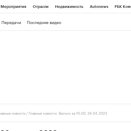
Мероприятия
Отрасли
Недвижимость
Autonews
РБК Ком
ние
РБК Курсы
РБК Life
Тренды
Визионеры
Национальн
Передачи
Последние видео
б
Исследования
Кредитные рейтинги
Франшизы
Газета
роверка контрагентов
Политика
Экономика
Бизнес
Техно
лавные новости
/
Главные новости. Выпуск за 10:00, 26.04.2023