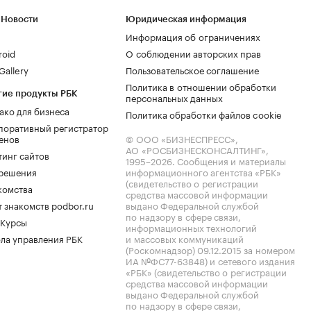
 Новости
Юридическая информация
Информация об ограничениях
roid
О соблюдении авторских прав
allery
Пользовательское соглашение
Политика в отношении обработки
гие продукты РБК
персональных данных
ако для бизнеса
Политика обработки файлов cookie
поративный регистратор
енов
© ООО «БИЗНЕСПРЕСС»,
АО «РОСБИЗНЕСКОНСАЛТИНГ»,
тинг сайтов
1995–2026
. Сообщения и материалы
.решения
информационного агентства «РБК»
(свидетельство о регистрации
комства
средства массовой информации
 знакомств podbor.ru
выдано Федеральной службой
по надзору в сфере связи,
 Курсы
информационных технологий
ла управления РБК
и массовых коммуникаций
(Роскомнадзор) 09.12.2015 за номером
ИА №ФС77-63848) и сетевого издания
«РБК» (свидетельство о регистрации
средства массовой информации
выдано Федеральной службой
по надзору в сфере связи,