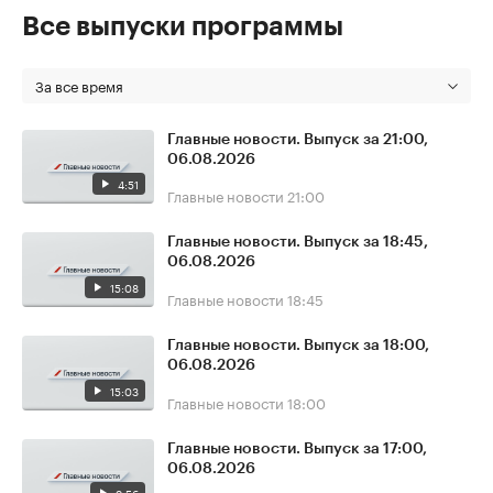
Все выпуски программы
За все время
Главные новости. Выпуск за 21:00,
06.08.2026
4:51
Главные новости
21:00
Главные новости. Выпуск за 18:45,
06.08.2026
15:08
Главные новости
18:45
Главные новости. Выпуск за 18:00,
06.08.2026
15:03
Главные новости
18:00
Главные новости. Выпуск за 17:00,
06.08.2026