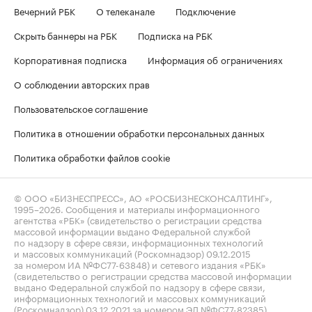
Вечерний РБК
О телеканале
Подключение
Скрыть баннеры на РБК
Подписка на РБК
Корпоративная подписка
Информация об ограничениях
О соблюдении авторских прав
Пользовательское соглашение
Политика в отношении обработки персональных данных
Политика обработки файлов cookie
© ООО «БИЗНЕСПРЕСС», АО «РОСБИЗНЕСКОНСАЛТИНГ»,
1995–2026
. Сообщения и материалы информационного
агентства «РБК» (свидетельство о регистрации средства
массовой информации выдано Федеральной службой
по надзору в сфере связи, информационных технологий
и массовых коммуникаций (Роскомнадзор) 09.12.2015
за номером ИА №ФС77-63848) и сетевого издания «РБК»
(свидетельство о регистрации средства массовой информации
выдано Федеральной службой по надзору в сфере связи,
информационных технологий и массовых коммуникаций
(Роскомнадзор) 03.12.2021 за номером ЭЛ №ФС77-82385)