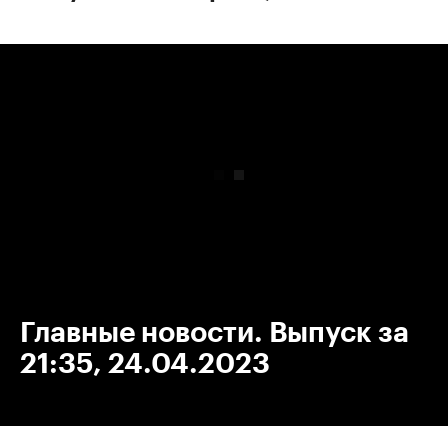
00:00
/
00:00
Главные новости. Выпуск за
21:35, 24.04.2023