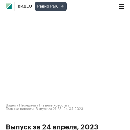
ВИДЕО
Видео
/
Передачи
/
Главные новости
/
Главные новости. Выпуск за 21:35, 24.04.2023
Выпуск за 24 апреля, 2023