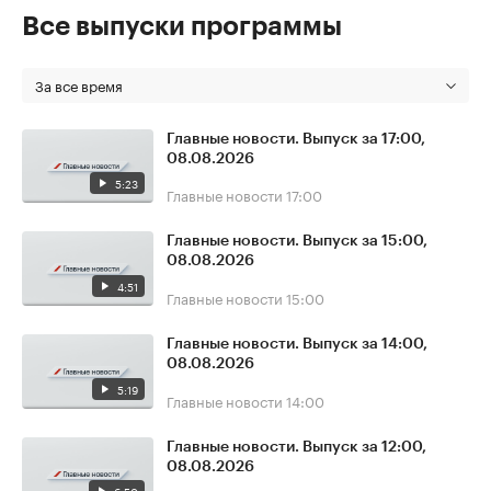
Все выпуски программы
За все время
Главные новости. Выпуск за 17:00,
08.08.2026
5:23
Главные новости
17:00
Главные новости. Выпуск за 15:00,
08.08.2026
4:51
Главные новости
15:00
Главные новости. Выпуск за 14:00,
08.08.2026
5:19
Главные новости
14:00
Главные новости. Выпуск за 12:00,
08.08.2026