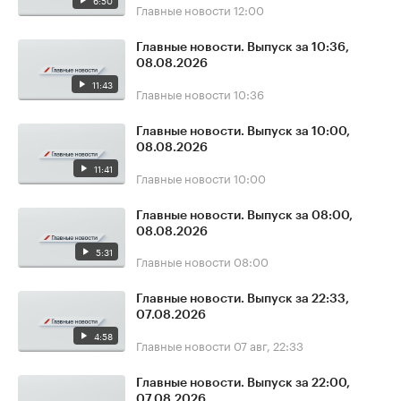
6:50
Главные новости
12:00
Главные новости. Выпуск за 10:36,
08.08.2026
11:43
Главные новости
10:36
Главные новости. Выпуск за 10:00,
08.08.2026
11:41
Главные новости
10:00
Главные новости. Выпуск за 08:00,
08.08.2026
5:31
Главные новости
08:00
Главные новости. Выпуск за 22:33,
07.08.2026
4:58
Главные новости
07 авг, 22:33
Главные новости. Выпуск за 22:00,
07.08.2026