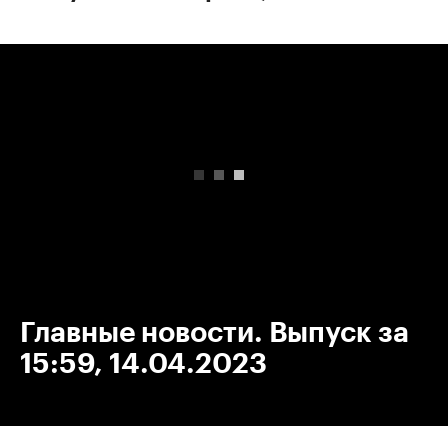
00:00
/
00:00
Главные новости. Выпуск за
15:59, 14.04.2023