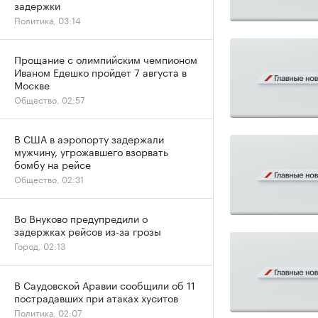
задержки
Политика, 03:14
Прощание с олимпийским чемпионом
Иваном Едешко пройдет 7 августа в
Москве
Общество, 02:57
В США в аэропорту задержали
мужчину, угрожавшего взорвать
бомбу на рейсе
Общество, 02:31
Во Внуково предупредили о
задержках рейсов из-за грозы
Город, 02:13
В Саудовской Аравии сообщили об 11
пострадавших при атаках хуситов
Политика, 02:07