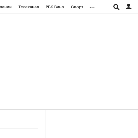
...
пании
Телеканал
РБК Вино
Спорт
ые проекты
Город
Стиль
Крипто
Спецпроекты СПб
логии и медиа
Финансы