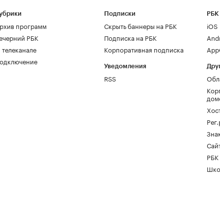
убрики
Подписки
РБК
рхив программ
Скрыть баннеры на РБК
iOS
ечерний РБК
Подписка на РБК
And
 телеканале
Корпоративная подписка
AppG
одключение
Уведомления
Дру
RSS
Обл
Кор
дом
Хос
Рег
Зна
Сайт
РБК
Шко