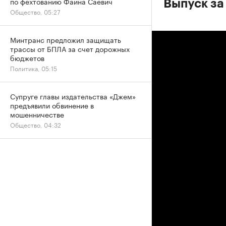
по фехтованию Фаина Саевич
Выпуск за
Общество, 05:27
Минтранс предложил защищать
трассы от БПЛА за счет дорожных
бюджетов
Политика, 05:15
Супруге главы издательства «Джем»
предъявили обвинение в
мошенничестве
Общество, 04:32