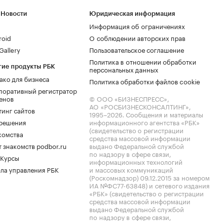
 Новости
Юридическая информация
Информация об ограничениях
roid
О соблюдении авторских прав
allery
Пользовательское соглашение
Политика в отношении обработки
гие продукты РБК
персональных данных
ако для бизнеса
Политика обработки файлов cookie
поративный регистратор
енов
© ООО «БИЗНЕСПРЕСС»,
АО «РОСБИЗНЕСКОНСАЛТИНГ»,
тинг сайтов
1995–2026
. Сообщения и материалы
.решения
информационного агентства «РБК»
(свидетельство о регистрации
комства
средства массовой информации
 знакомств podbor.ru
выдано Федеральной службой
по надзору в сфере связи,
 Курсы
информационных технологий
ла управления РБК
и массовых коммуникаций
(Роскомнадзор) 09.12.2015 за номером
ИА №ФС77-63848) и сетевого издания
«РБК» (свидетельство о регистрации
средства массовой информации
выдано Федеральной службой
по надзору в сфере связи,