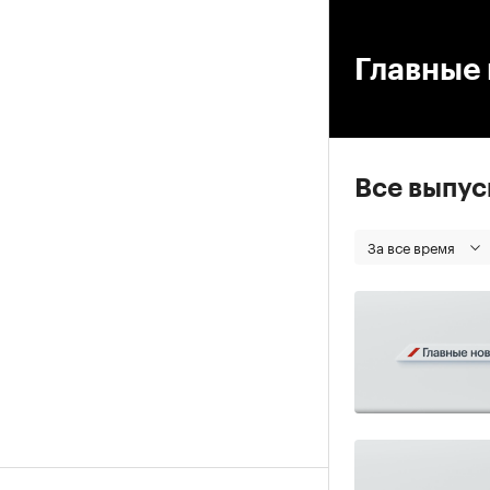
00
Главные 
Все выпу
За все время