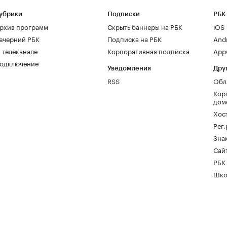
убрики
Подписки
РБК
рхив программ
Скрыть баннеры на РБК
iOS
ечерний РБК
Подписка на РБК
And
 телеканале
Корпоративная подписка
AppG
одключение
Уведомления
Дру
RSS
Обл
Кор
дом
Хос
Рег
Зна
Сайт
РБК
Шко