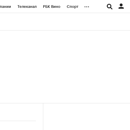
...
пании
Телеканал
РБК Вино
Спорт
ые проекты
Город
Стиль
Крипто
Спецпроекты СПб
логии и медиа
Финансы