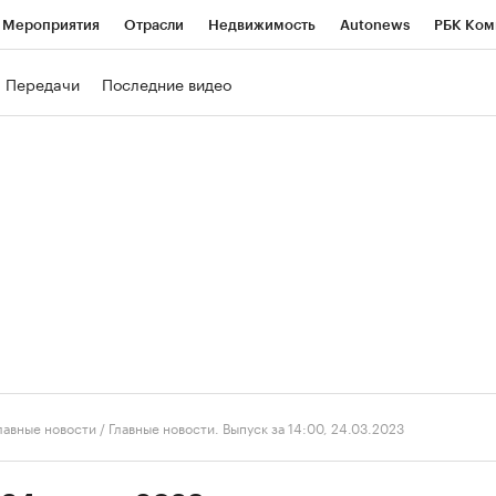
Мероприятия
Отрасли
Недвижимость
Autonews
РБК Ком
ние
РБК Курсы
РБК Life
Тренды
Визионеры
Национальн
Передачи
Последние видео
б
Исследования
Кредитные рейтинги
Франшизы
Газета
роверка контрагентов
Политика
Экономика
Бизнес
Техно
лавные новости
/
Главные новости. Выпуск за 14:00, 24.03.2023