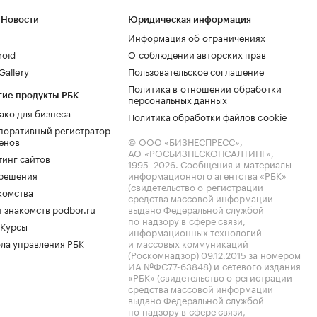
 Новости
Юридическая информация
Информация об ограничениях
roid
О соблюдении авторских прав
allery
Пользовательское соглашение
Политика в отношении обработки
гие продукты РБК
персональных данных
ако для бизнеса
Политика обработки файлов cookie
поративный регистратор
енов
© ООО «БИЗНЕСПРЕСС»,
АО «РОСБИЗНЕСКОНСАЛТИНГ»,
тинг сайтов
1995–2026
. Сообщения и материалы
.решения
информационного агентства «РБК»
(свидетельство о регистрации
комства
средства массовой информации
 знакомств podbor.ru
выдано Федеральной службой
по надзору в сфере связи,
 Курсы
информационных технологий
ла управления РБК
и массовых коммуникаций
(Роскомнадзор) 09.12.2015 за номером
ИА №ФС77-63848) и сетевого издания
«РБК» (свидетельство о регистрации
средства массовой информации
выдано Федеральной службой
по надзору в сфере связи,