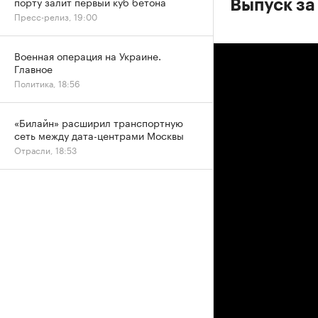
порту залит первый куб бетона
Выпуск за
Пресс-релиз, 19:00
Военная операция на Украине.
Главное
Политика, 18:56
«Билайн» расширил транспортную
сеть между дата-центрами Москвы
Отрасли, 18:53