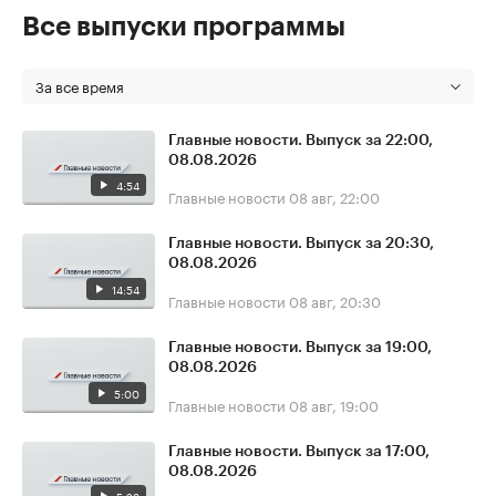
Все выпуски программы
За все время
Главные новости. Выпуск за 22:00,
08.08.2026
4:54
Главные новости
08 авг, 22:00
Главные новости. Выпуск за 20:30,
08.08.2026
14:54
Главные новости
08 авг, 20:30
Главные новости. Выпуск за 19:00,
08.08.2026
5:00
Главные новости
08 авг, 19:00
Главные новости. Выпуск за 17:00,
08.08.2026