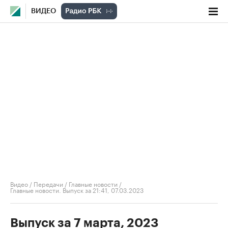
ВИДЕО
Видео
/
Передачи
/
Главные новости
/
Главные новости. Выпуск за 21:41, 07.03.2023
Выпуск за 7 марта, 2023