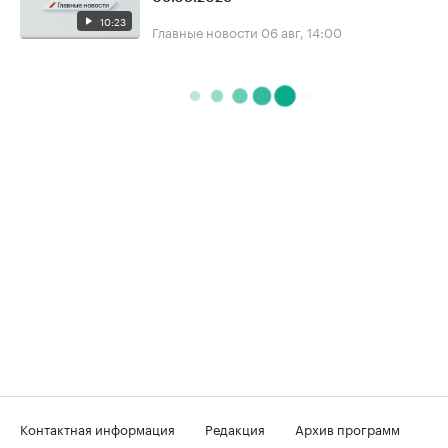
10:23
Главные новости
06 авг, 14:00
Контактная информация
Редакция
Архив программ