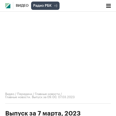
ВИДЕО
Видео
/
Передачи
/
Главные новости
/
Главные новости. Выпуск за 09:00, 07.03.2023
Выпуск за 7 марта, 2023