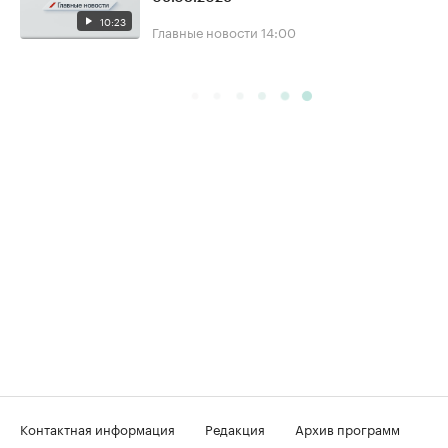
10:23
Главные новости
14:00
Контактная информация
Редакция
Архив программ