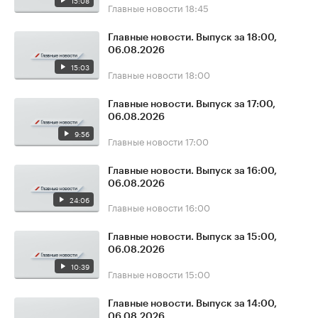
15:08
Главные новости
18:45
Главные новости. Выпуск за 18:00,
06.08.2026
15:03
Главные новости
18:00
Главные новости. Выпуск за 17:00,
06.08.2026
9:56
Главные новости
17:00
Главные новости. Выпуск за 16:00,
06.08.2026
24:06
Главные новости
16:00
Главные новости. Выпуск за 15:00,
06.08.2026
10:39
Главные новости
15:00
Главные новости. Выпуск за 14:00,
06.08.2026