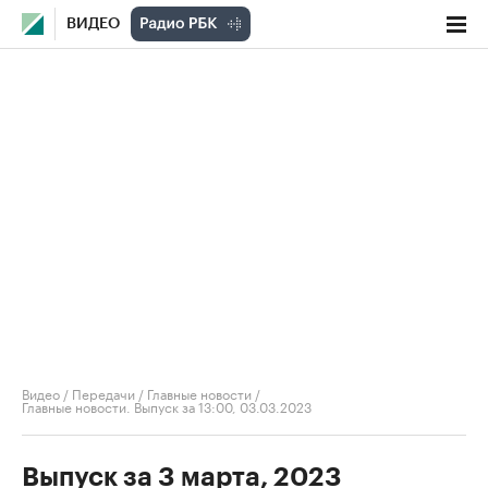
ВИДЕО
Видео
/
Передачи
/
Главные новости
/
Главные новости. Выпуск за 13:00, 03.03.2023
Выпуск за 3 марта, 2023