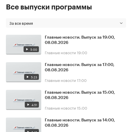
Все выпуски программы
За все время
Главные новости. Выпуск за 19:00,
08.08.2026
5:00
Главные новости
19:00
Главные новости. Выпуск за 17:00,
08.08.2026
5:23
Главные новости
17:00
Главные новости. Выпуск за 15:00,
08.08.2026
4:51
Главные новости
15:00
Главные новости. Выпуск за 14:00,
08.08.2026