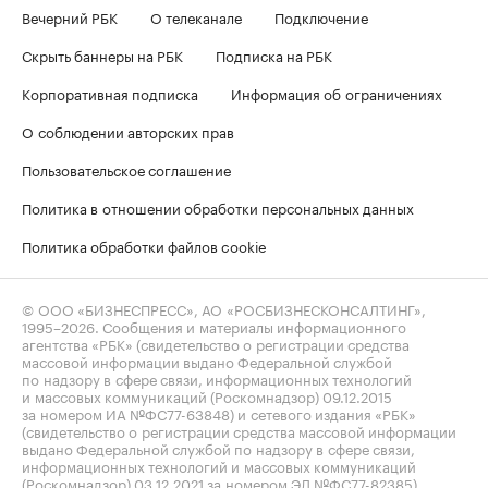
Вечерний РБК
О телеканале
Подключение
Скрыть баннеры на РБК
Подписка на РБК
Корпоративная подписка
Информация об ограничениях
О соблюдении авторских прав
Пользовательское соглашение
Политика в отношении обработки персональных данных
Политика обработки файлов cookie
© ООО «БИЗНЕСПРЕСС», АО «РОСБИЗНЕСКОНСАЛТИНГ»,
1995–2026
. Сообщения и материалы информационного
агентства «РБК» (свидетельство о регистрации средства
массовой информации выдано Федеральной службой
по надзору в сфере связи, информационных технологий
и массовых коммуникаций (Роскомнадзор) 09.12.2015
за номером ИА №ФС77-63848) и сетевого издания «РБК»
(свидетельство о регистрации средства массовой информации
выдано Федеральной службой по надзору в сфере связи,
информационных технологий и массовых коммуникаций
(Роскомнадзор) 03.12.2021 за номером ЭЛ №ФС77-82385)