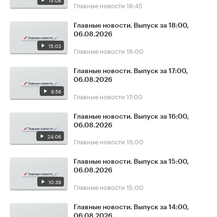
15:08
Главные новости
18:45
Главные новости. Выпуск за 18:00,
06.08.2026
15:03
Главные новости
18:00
Главные новости. Выпуск за 17:00,
06.08.2026
9:56
Главные новости
17:00
Главные новости. Выпуск за 16:00,
06.08.2026
24:06
Главные новости
16:00
Главные новости. Выпуск за 15:00,
06.08.2026
10:39
Главные новости
15:00
Главные новости. Выпуск за 14:00,
06.08.2026