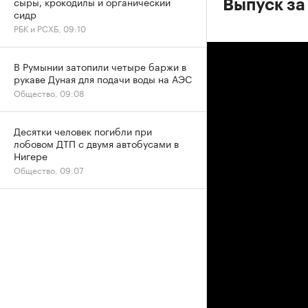
сыры, крокодилы и органический
Выпуск за
сидр
РБК и РСХБ, 09:10
В Румынии затопили четыре баржи в
рукаве Дуная для подачи воды на АЭС
Общество, 09:08
Десятки человек погибли при
лобовом ДТП с двумя автобусами в
Нигере
Общество, 09:07