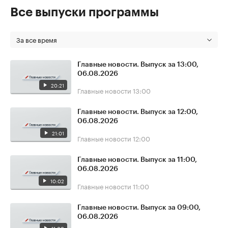
Все выпуски программы
За все время
Главные новости. Выпуск за 13:00,
06.08.2026
20:21
Главные новости
13:00
Главные новости. Выпуск за 12:00,
06.08.2026
21:01
Главные новости
12:00
Главные новости. Выпуск за 11:00,
06.08.2026
10:02
Главные новости
11:00
Главные новости. Выпуск за 09:00,
06.08.2026