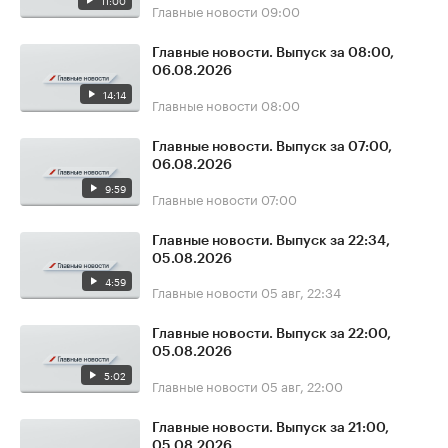
11:00
Главные новости
09:00
Главные новости. Выпуск за 08:00,
06.08.2026
14:14
Главные новости
08:00
Главные новости. Выпуск за 07:00,
06.08.2026
9:59
Главные новости
07:00
Главные новости. Выпуск за 22:34,
05.08.2026
4:59
Главные новости
05 авг, 22:34
Главные новости. Выпуск за 22:00,
05.08.2026
5:02
Главные новости
05 авг, 22:00
Главные новости. Выпуск за 21:00,
05.08.2026