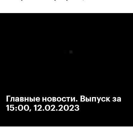
00:00
/
00:00
Главные новости. Выпуск за
15:00, 12.02.2023