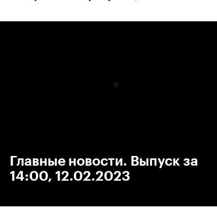
00:00
/
00:00
Главные новости. Выпуск за
14:00, 12.02.2023