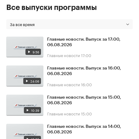
Все выпуски программы
За все время
Главные новости. Выпуск за 17:00,
06.08.2026
9:56
Главные новости
17:00
Главные новости. Выпуск за 16:00,
06.08.2026
24:06
Главные новости
16:00
Главные новости. Выпуск за 15:00,
06.08.2026
10:39
Главные новости
15:00
Главные новости. Выпуск за 14:00,
06.08.2026