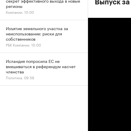
секрет эффективного выхода в новые
Выпуск за
регионы
Компании, 10:00
Изъятие земельного участка за
неиспользование: риски для
собственников
РБК Компании, 10:00
Исландия попросила ЕС не
вмешиваться в референдум насчет
членства
Политика, 09:59