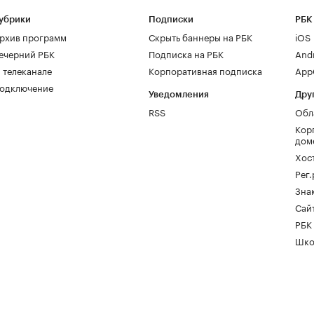
убрики
Подписки
РБК
рхив программ
Скрыть баннеры на РБК
iOS
ечерний РБК
Подписка на РБК
And
 телеканале
Корпоративная подписка
AppG
одключение
Уведомления
Дру
RSS
Обл
Кор
дом
Хос
Рег
Зна
Сайт
РБК
Шко