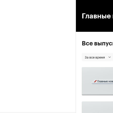
00
Главные 
Все выпу
За все время