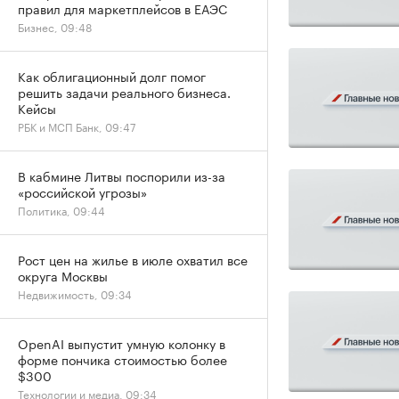
правил для маркетплейсов в ЕАЭС
Бизнес, 09:48
Как облигационный долг помог
решить задачи реального бизнеса.
Кейсы
РБК и МСП Банк, 09:47
В кабмине Литвы поспорили из-за
«российской угрозы»
Политика, 09:44
Рост цен на жилье в июле охватил все
округа Москвы
Недвижимость, 09:34
OpenAI выпустит умную колонку в
форме пончика стоимостью более
$300
Технологии и медиа, 09:34