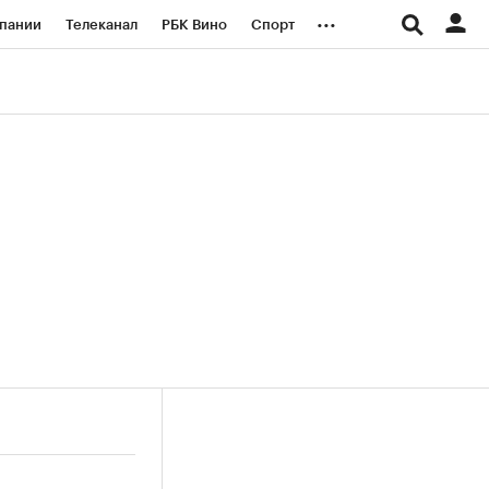
...
пании
Телеканал
РБК Вино
Спорт
ые проекты
Город
Стиль
Крипто
Спецпроекты СПб
логии и медиа
Финансы