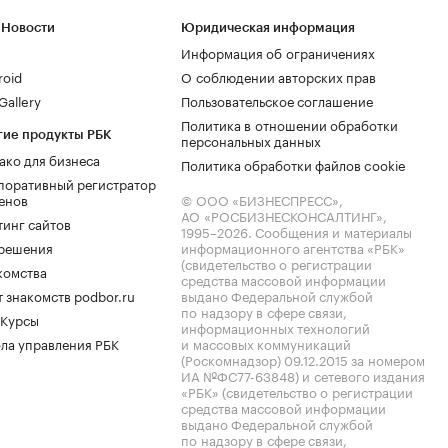
 Новости
Юридическая информация
Информация об ограничениях
roid
О соблюдении авторских прав
allery
Пользовательское соглашение
Политика в отношении обработки
гие продукты РБК
персональных данных
ако для бизнеса
Политика обработки файлов cookie
поративный регистратор
енов
© ООО «БИЗНЕСПРЕСС»,
АО «РОСБИЗНЕСКОНСАЛТИНГ»,
тинг сайтов
1995–2026
. Сообщения и материалы
.решения
информационного агентства «РБК»
(свидетельство о регистрации
комства
средства массовой информации
 знакомств podbor.ru
выдано Федеральной службой
по надзору в сфере связи,
 Курсы
информационных технологий
ла управления РБК
и массовых коммуникаций
(Роскомнадзор) 09.12.2015 за номером
ИА №ФС77-63848) и сетевого издания
«РБК» (свидетельство о регистрации
средства массовой информации
выдано Федеральной службой
по надзору в сфере связи,