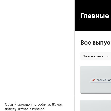
00
Главные 
Все выпу
За все время
Самый молодой на орбите. 65 лет
полету Титова в космос