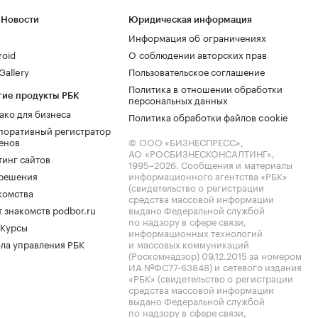
 Новости
Юридическая информация
Информация об ограничениях
roid
О соблюдении авторских прав
allery
Пользовательское соглашение
Политика в отношении обработки
гие продукты РБК
персональных данных
ако для бизнеса
Политика обработки файлов cookie
поративный регистратор
енов
© ООО «БИЗНЕСПРЕСС»,
АО «РОСБИЗНЕСКОНСАЛТИНГ»,
тинг сайтов
1995–2026
. Сообщения и материалы
.решения
информационного агентства «РБК»
(свидетельство о регистрации
комства
средства массовой информации
 знакомств podbor.ru
выдано Федеральной службой
по надзору в сфере связи,
 Курсы
информационных технологий
ла управления РБК
и массовых коммуникаций
(Роскомнадзор) 09.12.2015 за номером
ИА №ФС77-63848) и сетевого издания
«РБК» (свидетельство о регистрации
средства массовой информации
выдано Федеральной службой
по надзору в сфере связи,