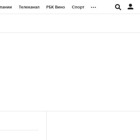
...
пании
Телеканал
РБК Вино
Спорт
ые проекты
Город
Стиль
Крипто
Спецпроекты СПб
логии и медиа
Финансы