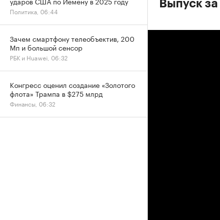
ударов США по Йемену в 2025 году
Выпуск за
Политика, 06:44
Зачем смартфону телеобъектив, 200
Мп и большой сенсор
РБК и Huawei, 06:32
Конгресс оценил создание «Золотого
флота» Трампа в $275 млрд
Финансы, 06:32