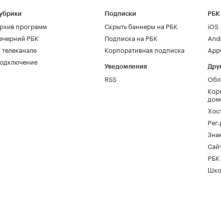
убрики
Подписки
РБК
рхив программ
Скрыть баннеры на РБК
iOS
ечерний РБК
Подписка на РБК
And
 телеканале
Корпоративная подписка
AppG
одключение
Уведомления
Дру
RSS
Обл
Кор
дом
Хос
Рег
Зна
Сайт
РБК
Шко