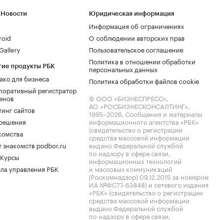
 Новости
Юридическая информация
Информация об ограничениях
roid
О соблюдении авторских прав
allery
Пользовательское соглашение
Политика в отношении обработки
гие продукты РБК
персональных данных
ако для бизнеса
Политика обработки файлов cookie
поративный регистратор
енов
© ООО «БИЗНЕСПРЕСС»,
АО «РОСБИЗНЕСКОНСАЛТИНГ»,
тинг сайтов
1995–2026
. Сообщения и материалы
.решения
информационного агентства «РБК»
(свидетельство о регистрации
комства
средства массовой информации
 знакомств podbor.ru
выдано Федеральной службой
по надзору в сфере связи,
 Курсы
информационных технологий
ла управления РБК
и массовых коммуникаций
(Роскомнадзор) 09.12.2015 за номером
ИА №ФС77-63848) и сетевого издания
«РБК» (свидетельство о регистрации
средства массовой информации
выдано Федеральной службой
по надзору в сфере связи,