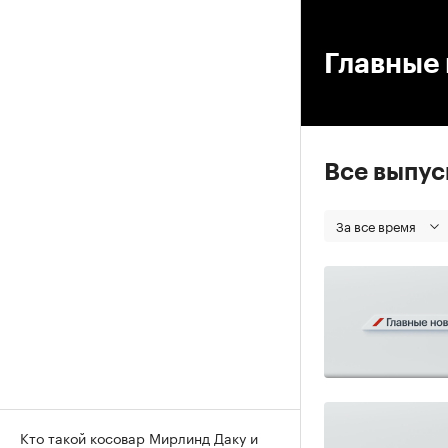
00
Главные 
Все выпу
За все время
Кто такой косовар Мирлинд Даку и