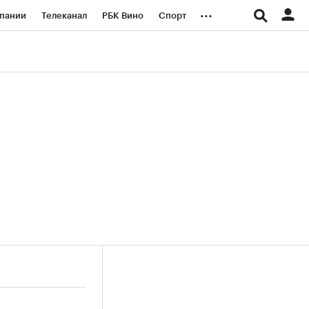
...
пании
Телеканал
РБК Вино
Спорт
ые проекты
Город
Стиль
Крипто
Спецпроекты СПб
логии и медиа
Финансы