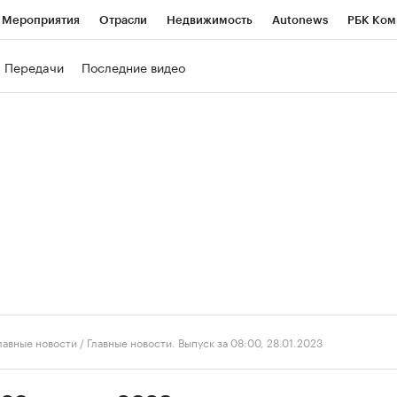
Мероприятия
Отрасли
Недвижимость
Autonews
РБК Ком
ние
РБК Курсы
РБК Life
Тренды
Визионеры
Национальн
Передачи
Последние видео
б
Исследования
Кредитные рейтинги
Франшизы
Газета
роверка контрагентов
Политика
Экономика
Бизнес
Техно
лавные новости
/
Главные новости. Выпуск за 08:00, 28.01.2023