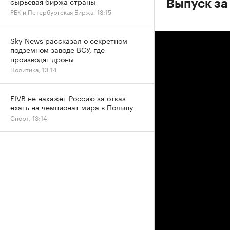
сырьевая биржа страны
Выпуск за
РБК и Петербургская Биржа, 13:15
Sky News рассказал о секретном
подземном заводе ВСУ, где
производят дроны
Политика, 13:14
FIVB не накажет Россию за отказ
ехать на чемпионат мира в Польшу
Спорт, 13:14