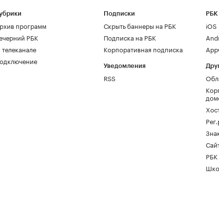
убрики
Подписки
РБК
рхив программ
Скрыть баннеры на РБК
iOS
ечерний РБК
Подписка на РБК
And
 телеканале
Корпоративная подписка
AppG
одключение
Уведомления
Дру
RSS
Обл
Кор
дом
Хос
Рег
Зна
Сайт
РБК
Шко