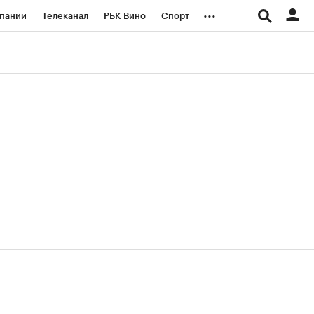
...
пании
Телеканал
РБК Вино
Спорт
ые проекты
Город
Стиль
Крипто
Спецпроекты СПб
логии и медиа
Финансы