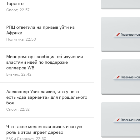
Торонто
Спорт, 22:57
РПЦ ответила на призыв уйти из
Африки
Политика, 22:50
Минпромторг сообщил об изучении
властями идей по поддержке
селлеров WB
Бизнес, 22:42
Александр Усик заявил, что у него
есть «два варианта» для прощального
боя
Спорт, 22:32
Что такое медленная жизнь и какую
роль в этом играет дерево
РБК и Старквуд, 22:30