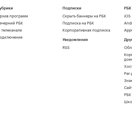
убрики
Подписки
РБК
рхив программ
Скрыть баннеры на РБК
iOS
ечерний РБК
Подписка на РБК
And
 телеканале
Корпоративная подписка
AppG
одключение
Уведомления
Дру
RSS
Обл
Кор
дом
Хос
Рег
Зна
Сайт
РБК
Шко