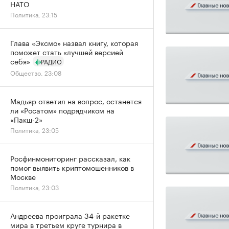
НАТО
Политика, 23:15
Глава «Эксмо» назвал книгу, которая
поможет стать «лучшей версией
себя»
РАДИО
Общество, 23:08
Мадьяр ответил на вопрос, останется
ли «Росатом» подрядчиком на
«Пакш-2»
Политика, 23:05
Росфинмониторинг рассказал, как
помог выявить криптомошенников в
Москве
Политика, 23:03
Андреева проиграла 34-й ракетке
мира в третьем круге турнира в