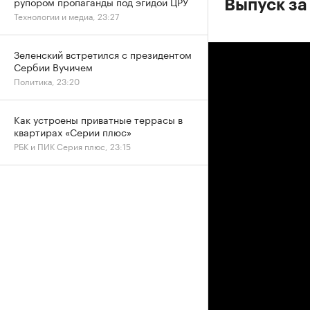
рупором пропаганды под эгидой ЦРУ
Выпуск за
Технологии и медиа, 23:27
Зеленский встретился с президентом
Сербии Вучичем
Политика, 23:20
Как устроены приватные террасы в
квартирах «Серии плюс»
РБК и ПИК Серия плюс, 23:15