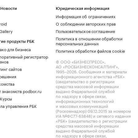
 Новости
Юридическая информация
Информация об ограничениях
roid
О соблюдении авторских прав
allery
Пользовательское соглашение
Политика в отношении обработки
гие продукты РБК
персональных данных
ако для бизнеса
Политика обработки файлов cookie
поративный регистратор
енов
© ООО «БИЗНЕСПРЕСС»,
АО «РОСБИЗНЕСКОНСАЛТИНГ»,
тинг сайтов
1995–2026
. Сообщения и материалы
.решения
информационного агентства «РБК»
(свидетельство о регистрации
комства
средства массовой информации
 знакомств podbor.ru
выдано Федеральной службой
по надзору в сфере связи,
 Курсы
информационных технологий
ла управления РБК
и массовых коммуникаций
(Роскомнадзор) 09.12.2015 за номером
ИА №ФС77-63848) и сетевого издания
«РБК» (свидетельство о регистрации
средства массовой информации
выдано Федеральной службой
по надзору в сфере связи,