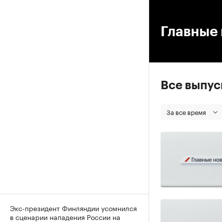
00
Главные 
Все выпу
За все время
Экс-президент Финляндии усомнился
в сценарии нападения России на