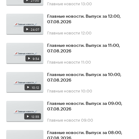
21:00
Главные новости
13:00
Главные новости. Выпуск за 12:00,
07.08.2026
24:07
Главные новости
12:00
Главные новости. Выпуск за 11:00,
07.08.2026
9:54
Главные новости
11:00
Главные новости. Выпуск за 10:00,
07.08.2026
10:12
Главные новости
10:00
Главные новости. Выпуск за 09:00,
07.08.2026
12:55
Главные новости
09:00
Главные новости. Выпуск за 08:00,
07.08.2026