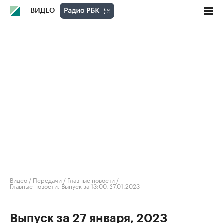
ВИДЕО
Видео
/
Передачи
/
Главные новости
/
Главные новости. Выпуск за 13:00, 27.01.2023
Выпуск за 27 января, 2023