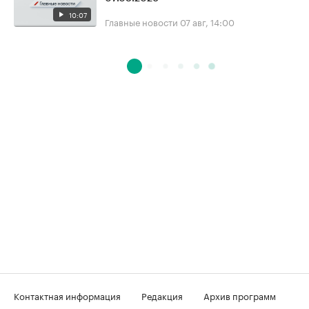
10:07
Главные новости
07 авг, 14:00
Контактная информация
Редакция
Архив программ