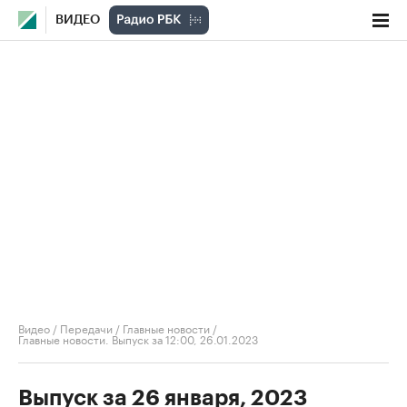
ВИДЕО
Видео
/
Передачи
/
Главные новости
/
Главные новости. Выпуск за 12:00, 26.01.2023
Выпуск за 26 января, 2023