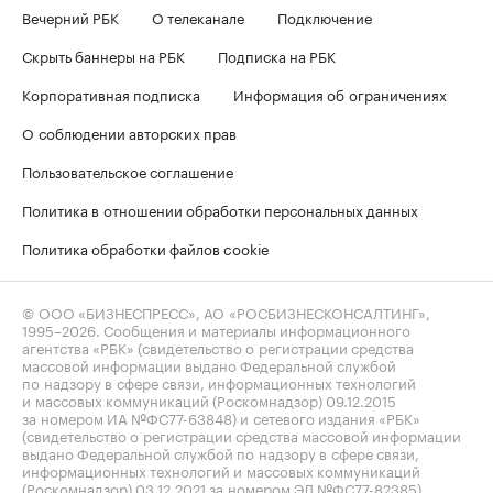
Вечерний РБК
О телеканале
Подключение
Скрыть баннеры на РБК
Подписка на РБК
Корпоративная подписка
Информация об ограничениях
О соблюдении авторских прав
Пользовательское соглашение
Политика в отношении обработки персональных данных
Политика обработки файлов cookie
© ООО «БИЗНЕСПРЕСС», АО «РОСБИЗНЕСКОНСАЛТИНГ»,
1995–2026
. Сообщения и материалы информационного
агентства «РБК» (свидетельство о регистрации средства
массовой информации выдано Федеральной службой
по надзору в сфере связи, информационных технологий
и массовых коммуникаций (Роскомнадзор) 09.12.2015
за номером ИА №ФС77-63848) и сетевого издания «РБК»
(свидетельство о регистрации средства массовой информации
выдано Федеральной службой по надзору в сфере связи,
информационных технологий и массовых коммуникаций
(Роскомнадзор) 03.12.2021 за номером ЭЛ №ФС77-82385)