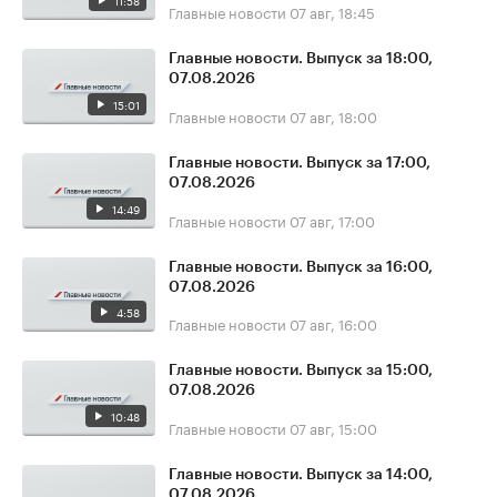
11:58
Главные новости
07 авг, 18:45
Главные новости. Выпуск за 18:00,
07.08.2026
15:01
Главные новости
07 авг, 18:00
Главные новости. Выпуск за 17:00,
07.08.2026
14:49
Главные новости
07 авг, 17:00
Главные новости. Выпуск за 16:00,
07.08.2026
4:58
Главные новости
07 авг, 16:00
Главные новости. Выпуск за 15:00,
07.08.2026
10:48
Главные новости
07 авг, 15:00
Главные новости. Выпуск за 14:00,
07.08.2026