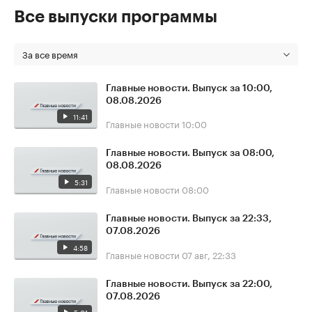
Все выпуски программы
За все время
Главные новости. Выпуск за 10:00,
08.08.2026
11:41
Главные новости
10:00
Главные новости. Выпуск за 08:00,
08.08.2026
5:31
Главные новости
08:00
Главные новости. Выпуск за 22:33,
07.08.2026
4:58
Главные новости
07 авг, 22:33
Главные новости. Выпуск за 22:00,
07.08.2026