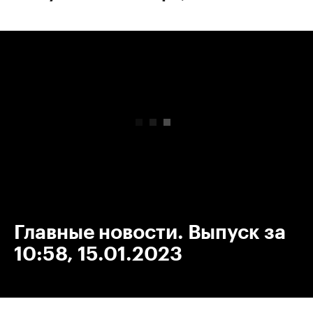
00:00
/
00:00
Главные новости. Выпуск за
10:58, 15.01.2023