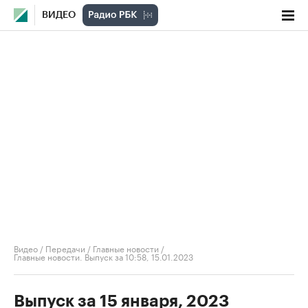
ВИДЕО
Видео
/
Передачи
/
Главные новости
/
Главные новости. Выпуск за 10:58, 15.01.2023
Выпуск за 15 января, 2023