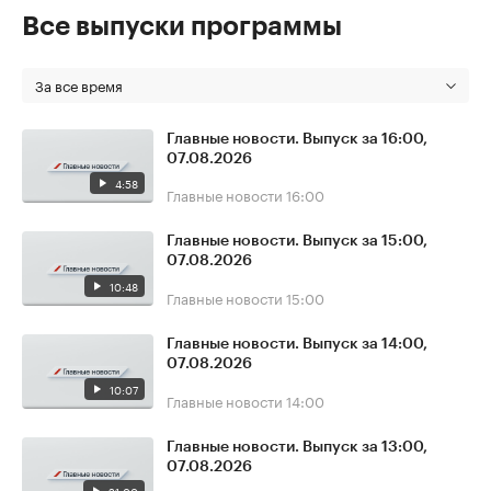
Все выпуски программы
За все время
Главные новости. Выпуск за 16:00,
07.08.2026
4:58
Главные новости
16:00
Главные новости. Выпуск за 15:00,
07.08.2026
10:48
Главные новости
15:00
Главные новости. Выпуск за 14:00,
07.08.2026
10:07
Главные новости
14:00
Главные новости. Выпуск за 13:00,
07.08.2026