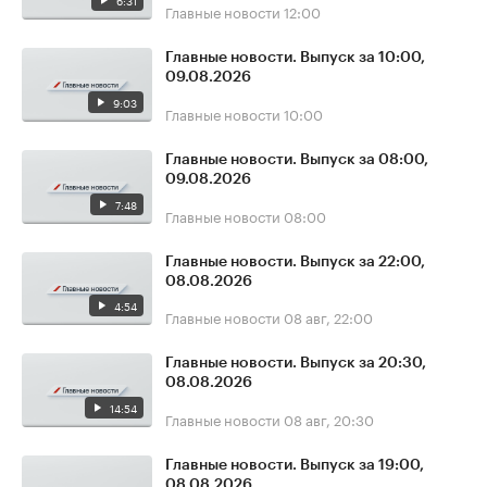
6:31
Главные новости
12:00
Главные новости. Выпуск за 10:00,
09.08.2026
9:03
Главные новости
10:00
Главные новости. Выпуск за 08:00,
09.08.2026
7:48
Главные новости
08:00
Главные новости. Выпуск за 22:00,
08.08.2026
4:54
Главные новости
08 авг, 22:00
Главные новости. Выпуск за 20:30,
08.08.2026
14:54
Главные новости
08 авг, 20:30
Главные новости. Выпуск за 19:00,
08.08.2026