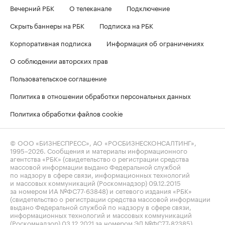
Вечерний РБК
О телеканале
Подключение
Скрыть баннеры на РБК
Подписка на РБК
Корпоративная подписка
Информация об ограничениях
О соблюдении авторских прав
Пользовательское соглашение
Политика в отношении обработки персональных данных
Политика обработки файлов cookie
© ООО «БИЗНЕСПРЕСС», АО «РОСБИЗНЕСКОНСАЛТИНГ»,
1995–2026
. Сообщения и материалы информационного
агентства «РБК» (свидетельство о регистрации средства
массовой информации выдано Федеральной службой
по надзору в сфере связи, информационных технологий
и массовых коммуникаций (Роскомнадзор) 09.12.2015
за номером ИА №ФС77-63848) и сетевого издания «РБК»
(свидетельство о регистрации средства массовой информации
выдано Федеральной службой по надзору в сфере связи,
информационных технологий и массовых коммуникаций
(Роскомнадзор) 03.12.2021 за номером ЭЛ №ФС77-82385)