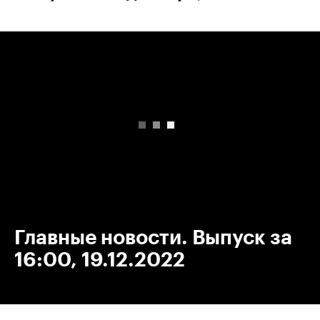
00:00
/
00:00
Главные новости. Выпуск за
16:00, 19.12.2022