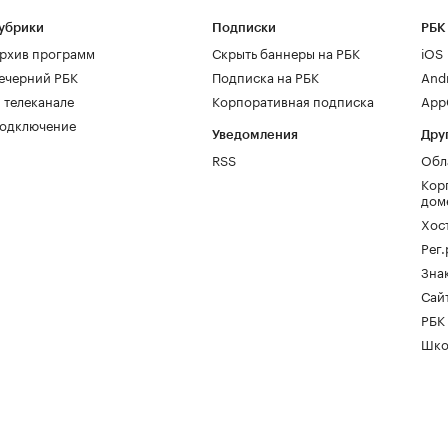
убрики
Подписки
РБК
рхив программ
Скрыть баннеры на РБК
iOS
ечерний РБК
Подписка на РБК
And
 телеканале
Корпоративная подписка
AppG
одключение
Уведомления
Дру
RSS
Обл
Кор
дом
Хос
Рег
Зна
Сайт
РБК
Шко