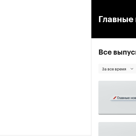
00
Главные 
Все выпу
За все время