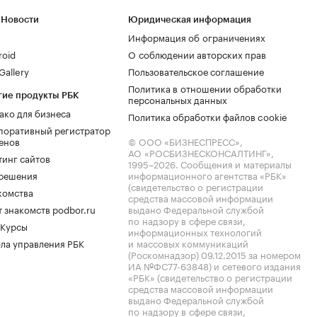
 Новости
Юридическая информация
Информация об ограничениях
roid
О соблюдении авторских прав
allery
Пользовательское соглашение
Политика в отношении обработки
гие продукты РБК
персональных данных
ако для бизнеса
Политика обработки файлов cookie
поративный регистратор
енов
© ООО «БИЗНЕСПРЕСС»,
АО «РОСБИЗНЕСКОНСАЛТИНГ»,
тинг сайтов
1995–2026
. Сообщения и материалы
.решения
информационного агентства «РБК»
(свидетельство о регистрации
комства
средства массовой информации
 знакомств podbor.ru
выдано Федеральной службой
по надзору в сфере связи,
 Курсы
информационных технологий
ла управления РБК
и массовых коммуникаций
(Роскомнадзор) 09.12.2015 за номером
ИА №ФС77-63848) и сетевого издания
«РБК» (свидетельство о регистрации
средства массовой информации
выдано Федеральной службой
по надзору в сфере связи,