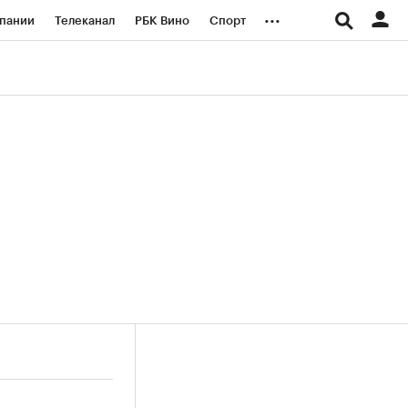
...
пании
Телеканал
РБК Вино
Спорт
ые проекты
Город
Стиль
Крипто
Спецпроекты СПб
логии и медиа
Финансы