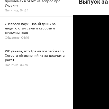
проблемах в ответ на вопрос про
Выпуск за
Украину
Политика, 04:24
«Человек-паук: Новый день» за
неделю стал самым кассовым
фильмом года
Общество, 04:19
WP узнала, что Трамп потребовал у
Хегсета объяснений из-за дефицита
ракет
Политика, 03:59