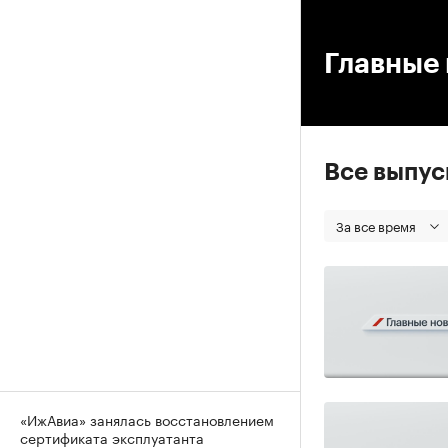
00
Главные 
Все выпу
За все время
«ИжАвиа» занялась восстановлением
сертификата эксплуатанта