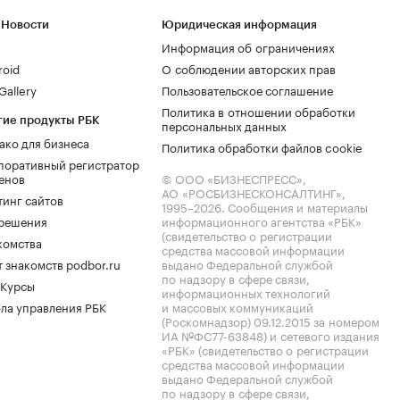
 Новости
Юридическая информация
Информация об ограничениях
roid
О соблюдении авторских прав
allery
Пользовательское соглашение
Политика в отношении обработки
гие продукты РБК
персональных данных
ако для бизнеса
Политика обработки файлов cookie
поративный регистратор
енов
© ООО «БИЗНЕСПРЕСС»,
АО «РОСБИЗНЕСКОНСАЛТИНГ»,
тинг сайтов
1995–2026
. Сообщения и материалы
.решения
информационного агентства «РБК»
(свидетельство о регистрации
комства
средства массовой информации
 знакомств podbor.ru
выдано Федеральной службой
по надзору в сфере связи,
 Курсы
информационных технологий
ла управления РБК
и массовых коммуникаций
(Роскомнадзор) 09.12.2015 за номером
ИА №ФС77-63848) и сетевого издания
«РБК» (свидетельство о регистрации
средства массовой информации
выдано Федеральной службой
по надзору в сфере связи,