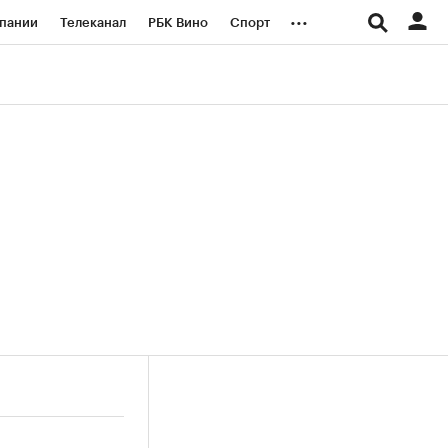
...
пании
Телеканал
РБК Вино
Спорт
ые проекты
Город
Стиль
Крипто
Спецпроекты СПб
логии и медиа
Финансы