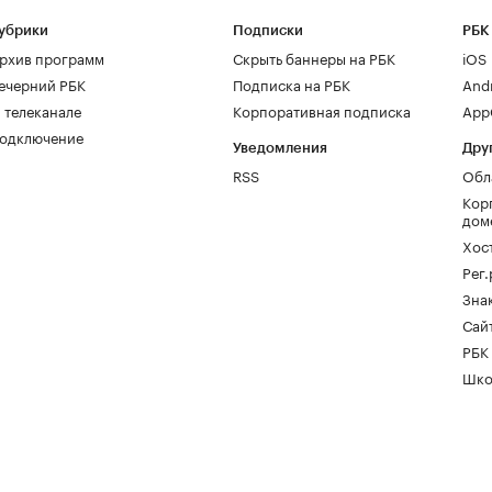
убрики
Подписки
РБК
рхив программ
Скрыть баннеры на РБК
iOS
ечерний РБК
Подписка на РБК
And
 телеканале
Корпоративная подписка
AppG
одключение
Уведомления
Дру
RSS
Обл
Кор
дом
Хос
Рег
Зна
Сайт
РБК
Шко