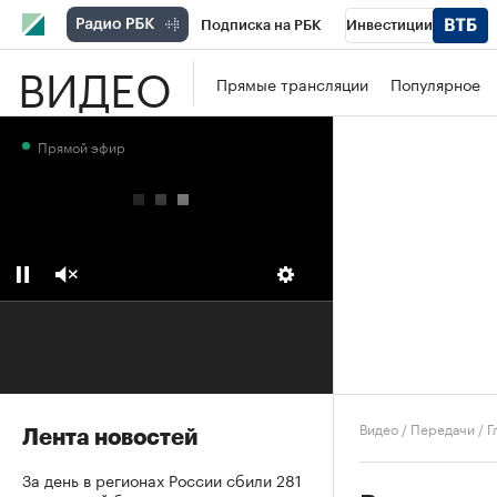
Подписка на РБК
Инвестиции
ВИДЕО
Школа управления РБК
РБК Образова
Прямые трансляции
Популярное
РБК Бизнес-среда
Дискуссионный клу
Прямой эфир
Конференции СПб
Спецпроекты
П
Рынок наличной валюты
Видео
/
Передачи
/
Г
Лента новостей
За день в регионах России сбили 281