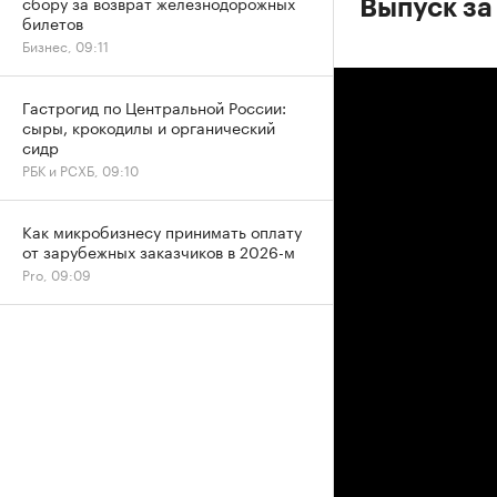
сбору за возврат железнодорожных
Выпуск за
билетов
Бизнес, 09:11
Гастрогид по Центральной России:
сыры, крокодилы и органический
сидр
РБК и РСХБ, 09:10
Как микробизнесу принимать оплату
от зарубежных заказчиков в 2026-м
Pro, 09:09