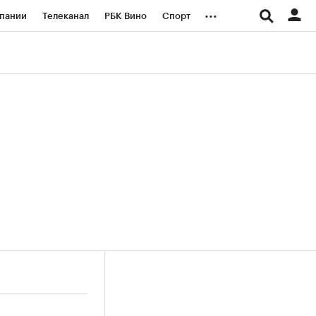
...
пании
Телеканал
РБК Вино
Спорт
ые проекты
Город
Стиль
Крипто
Спецпроекты СПб
логии и медиа
Финансы