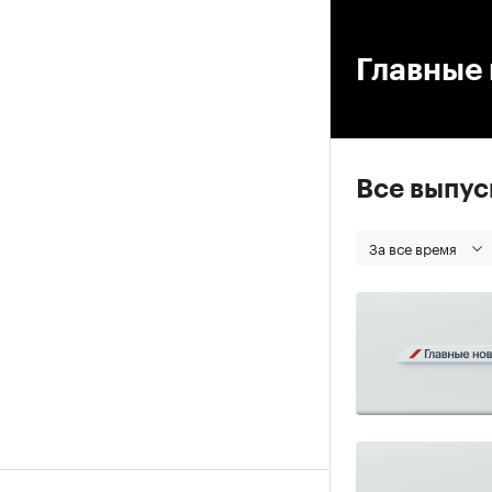
00
Главные 
Все выпу
За все время