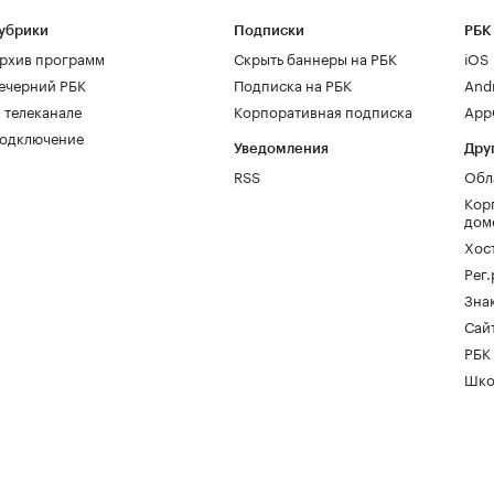
убрики
Подписки
РБК
рхив программ
Скрыть баннеры на РБК
iOS
ечерний РБК
Подписка на РБК
And
 телеканале
Корпоративная подписка
AppG
одключение
Уведомления
Дру
RSS
Обл
Кор
дом
Хос
Рег
Зна
Сайт
РБК
Шко