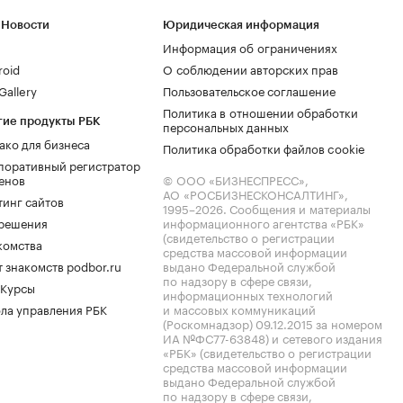
 Новости
Юридическая информация
Информация об ограничениях
roid
О соблюдении авторских прав
allery
Пользовательское соглашение
Политика в отношении обработки
гие продукты РБК
персональных данных
ако для бизнеса
Политика обработки файлов cookie
поративный регистратор
енов
© ООО «БИЗНЕСПРЕСС»,
АО «РОСБИЗНЕСКОНСАЛТИНГ»,
тинг сайтов
1995–2026
. Сообщения и материалы
.решения
информационного агентства «РБК»
(свидетельство о регистрации
комства
средства массовой информации
 знакомств podbor.ru
выдано Федеральной службой
по надзору в сфере связи,
 Курсы
информационных технологий
ла управления РБК
и массовых коммуникаций
(Роскомнадзор) 09.12.2015 за номером
ИА №ФС77-63848) и сетевого издания
«РБК» (свидетельство о регистрации
средства массовой информации
выдано Федеральной службой
по надзору в сфере связи,