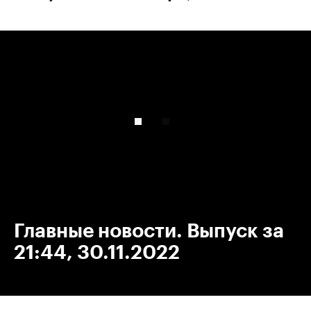
00:00
/
00:00
Главные новости. Выпуск за
21:44, 30.11.2022