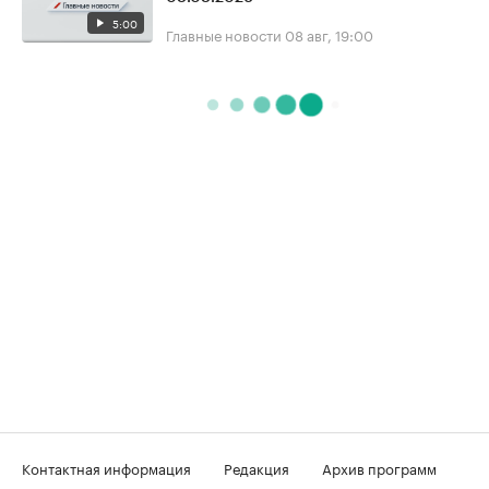
5:00
Главные новости
08 авг, 19:00
Контактная информация
Редакция
Архив программ