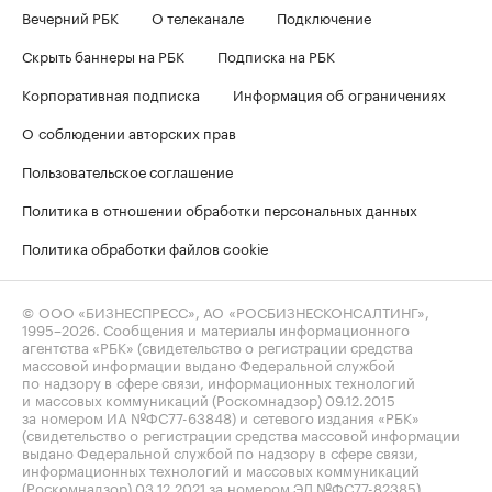
Вечерний РБК
О телеканале
Подключение
Скрыть баннеры на РБК
Подписка на РБК
Корпоративная подписка
Информация об ограничениях
О соблюдении авторских прав
Пользовательское соглашение
Политика в отношении обработки персональных данных
Политика обработки файлов cookie
© ООО «БИЗНЕСПРЕСС», АО «РОСБИЗНЕСКОНСАЛТИНГ»,
1995–2026
. Сообщения и материалы информационного
агентства «РБК» (свидетельство о регистрации средства
массовой информации выдано Федеральной службой
по надзору в сфере связи, информационных технологий
и массовых коммуникаций (Роскомнадзор) 09.12.2015
за номером ИА №ФС77-63848) и сетевого издания «РБК»
(свидетельство о регистрации средства массовой информации
выдано Федеральной службой по надзору в сфере связи,
информационных технологий и массовых коммуникаций
(Роскомнадзор) 03.12.2021 за номером ЭЛ №ФС77-82385)