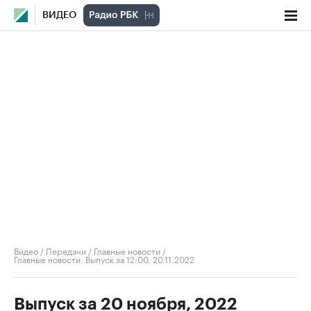
ВИДЕО
Видео
/
Передачи
/
Главные новости
/
Главные новости. Выпуск за 12:00, 20.11.2022
Выпуск за 20 ноября, 2022