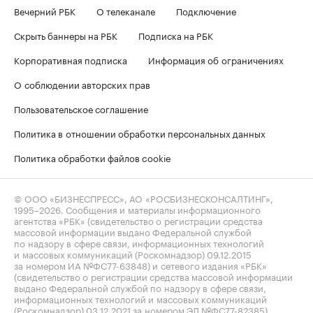
Вечерний РБК
О телеканале
Подключение
Скрыть баннеры на РБК
Подписка на РБК
Корпоративная подписка
Информация об ограничениях
О соблюдении авторских прав
Пользовательское соглашение
Политика в отношении обработки персональных данных
Политика обработки файлов cookie
© ООО «БИЗНЕСПРЕСС», АО «РОСБИЗНЕСКОНСАЛТИНГ»,
1995–2026
. Сообщения и материалы информационного
агентства «РБК» (свидетельство о регистрации средства
массовой информации выдано Федеральной службой
по надзору в сфере связи, информационных технологий
и массовых коммуникаций (Роскомнадзор) 09.12.2015
за номером ИА №ФС77-63848) и сетевого издания «РБК»
(свидетельство о регистрации средства массовой информации
выдано Федеральной службой по надзору в сфере связи,
информационных технологий и массовых коммуникаций
(Роскомнадзор) 03.12.2021 за номером ЭЛ №ФС77-82385)