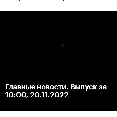
00:00
/
00:00
Главные новости. Выпуск за
10:00, 20.11.2022