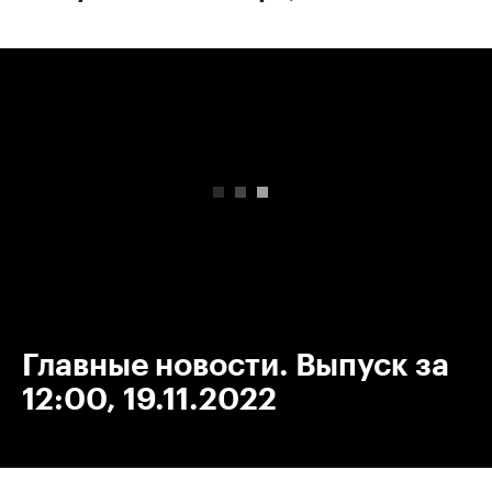
00:00
/
00:00
Главные новости. Выпуск за
12:00, 19.11.2022