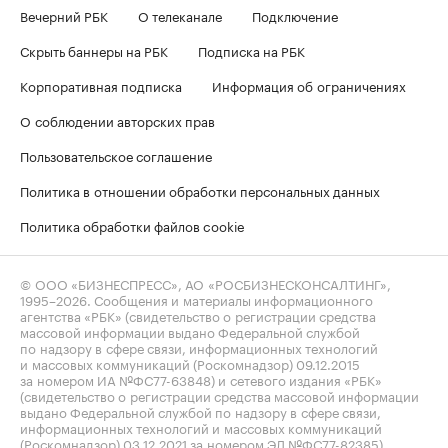
Вечерний РБК
О телеканале
Подключение
Скрыть баннеры на РБК
Подписка на РБК
Корпоративная подписка
Информация об ограничениях
О соблюдении авторских прав
Пользовательское соглашение
Политика в отношении обработки персональных данных
Политика обработки файлов cookie
© ООО «БИЗНЕСПРЕСС», АО «РОСБИЗНЕСКОНСАЛТИНГ»,
1995–2026
. Сообщения и материалы информационного
агентства «РБК» (свидетельство о регистрации средства
массовой информации выдано Федеральной службой
по надзору в сфере связи, информационных технологий
и массовых коммуникаций (Роскомнадзор) 09.12.2015
за номером ИА №ФС77-63848) и сетевого издания «РБК»
(свидетельство о регистрации средства массовой информации
выдано Федеральной службой по надзору в сфере связи,
информационных технологий и массовых коммуникаций
(Роскомнадзор) 03.12.2021 за номером ЭЛ №ФС77-82385)